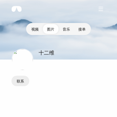
视频
图片
音乐
接单
十二维
联系