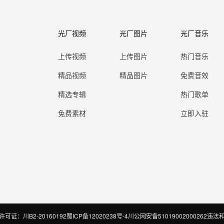
光厂视频
光厂图片
光厂音乐
上传视频
上传图片
热门音乐
精品视频
精品图片
免费音效
精选专辑
热门歌单
免费素材
立即入驻
证：川B2-20160192
蜀ICP备12020238号-4
川公网安备51019002000262
违法