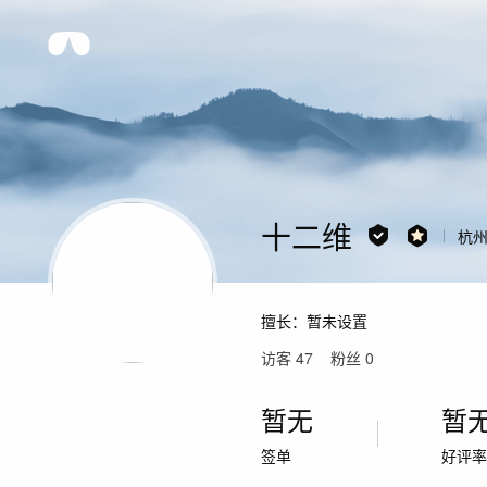
十二维
杭
擅长：
暂未设置
访客
47
粉丝
0
暂无
暂
签单
好评