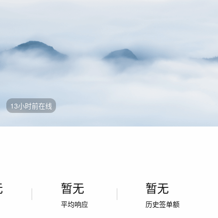
州
13小时前在线
无
暂无
暂无
率
平均响应
历史签单额