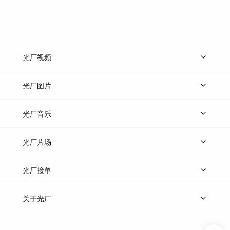
光厂视频
上传视频
精品视频
精选专辑
免费素材
光厂图片
上传图片
精品图片
光厂音乐
热门音乐
免费音效
热门歌单
立即入驻
光厂片场
上传案例
AI找镜头
片场榜单
精选案例
光厂接单
上架服务
热门服务
创作人
关于光厂
关于我们
诚聘英才
帮助中心
权责声明