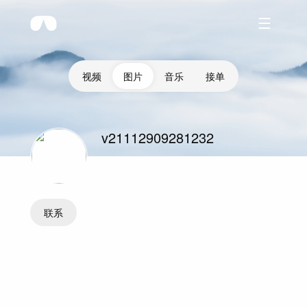
视频
图片
音乐
接单
v21112909281232
联系