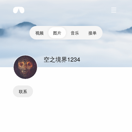
视频
图片
音乐
接单
空之境界1234
联系