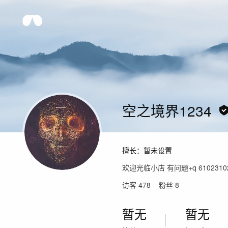
空之境界1234
擅长：
暂未设置
欢迎光临小店 有问题+q 6102310
访客
478
粉丝
8
暂无
暂无