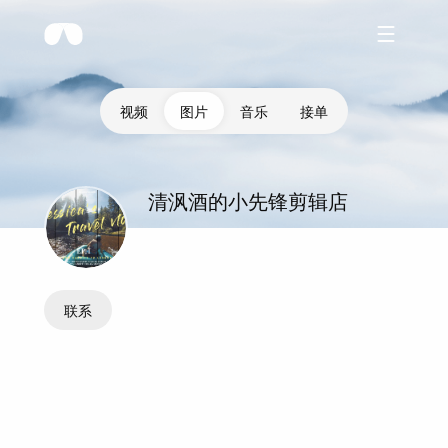
视频
图片
音乐
接单
清沨酒的小先锋剪辑店
联系