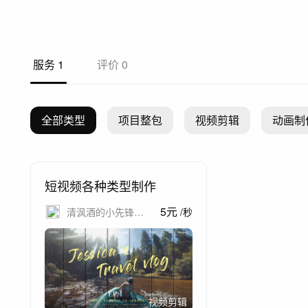
服务
1
评价
0
全部类型
项目整包
视频剪辑
动画制
短视频各种类型制作
5
元
清沨酒的小先锋剪
/
秒
辑店
视频剪辑