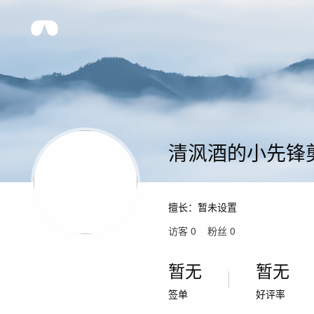
清沨酒的小先锋
擅长：
暂未设置
访客
0
粉丝
0
暂无
暂无
签单
好评率