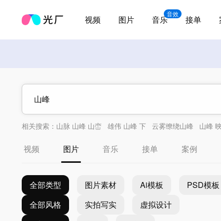
音效
视频
图片
音乐
接单
相关搜索：
山脉 山峰 山峦
雄伟 山峰 下
云雾缭绕山峰
山峰 
山脉山峰大山衡山8k高清宽屏大图
视频
图片
音乐
接单
案例
全部类型
图片素材
Ai模板
PSD模板
全部风格
实拍写实
虚拟设计