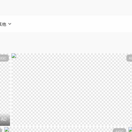
其他
AIGC
A
AD
AIGC