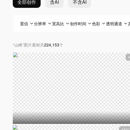
全部创作
含AI
不含AI
置信
分辨率
宽高比
创作时间
色彩
透明通道
“
山峰
”
图片素材
共
224,153
个
AIGC