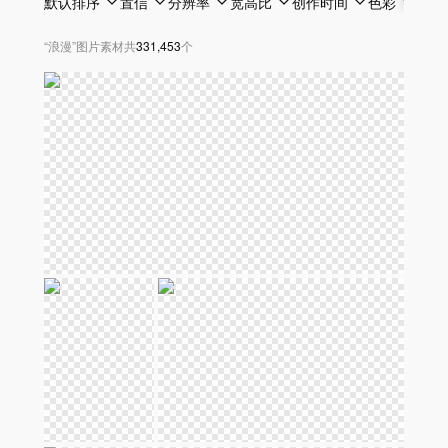
默认排序
置信
分辨率
宽高比
创作时间
色彩
透明
“
浪漫
”
图片素材
共
331,453
个