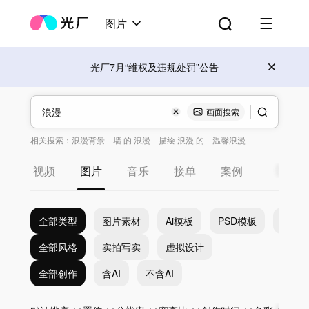
图片
光厂7月“维权及违规处罚”公告
画面搜索
相关搜索：
浪漫背景
墙 的 浪漫
描绘 浪漫 的
温馨浪漫
浪漫婚礼纪念图片
视频
图片
音乐
接单
案例
全部类型
图片素材
Ai模板
PSD模板
EPS
全部风格
实拍写实
虚拟设计
全部创作
含AI
不含AI