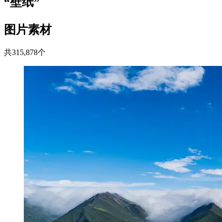
“
壁纸
”
图片素材
共
315,878
个