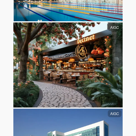
AIGC
AIGC