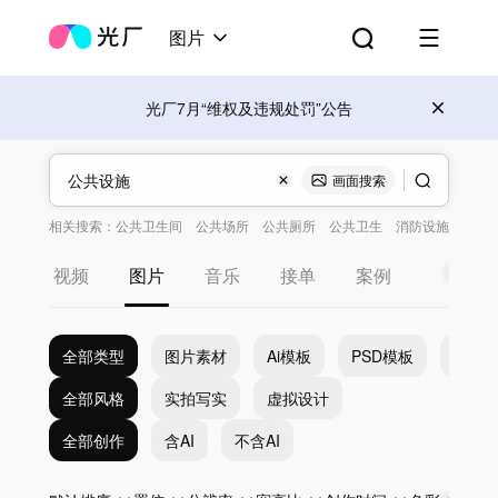
图片
光厂7月“维权及违规处罚”公告
画面搜索
相关搜索：
公共卫生间
公共场所
公共厕所
公共卫生
消防设施
视频
图片
音乐
接单
案例
全部类型
图片素材
Ai模板
PSD模板
EPS
全部风格
实拍写实
虚拟设计
全部创作
含AI
不含AI