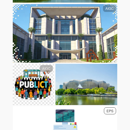
AIGC
AIGC
EPS