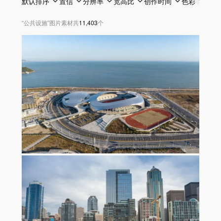
默认排序
置信
分辨率
宽高比
创作时间
色彩
透明
“
公共设施
”
图片素材
共
11,403
个