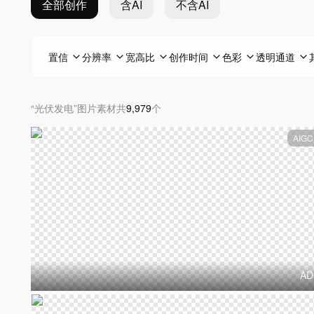
全部创作
含AI
不含AI
置信
分辨率
宽高比
创作时间
色彩
透明通道
“
光伏发电
”
图片素材
共
9,979
个
AIGC
AD