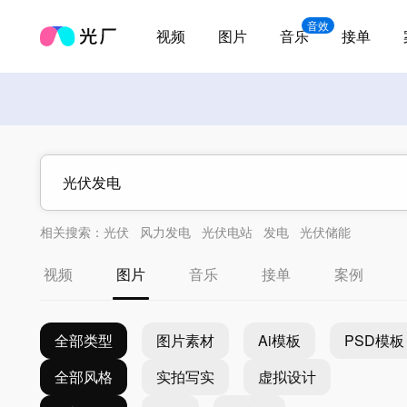
音效
视频
图片
音乐
接单
相关搜索：
光伏
风力发电
光伏电站
发电
光伏储能
视频
图片
音乐
接单
案例
全部类型
图片素材
Ai模板
PSD模板
全部风格
实拍写实
虚拟设计