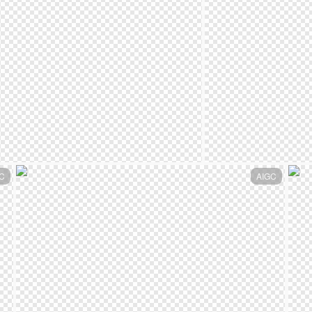
C
AIGC