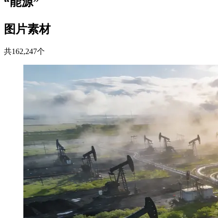
“
能源
”
图片素材
共
162,247
个