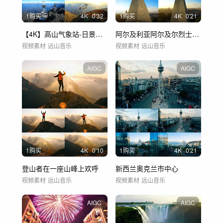
1购买
4
K
0'32
1购买
4
K
0'21
【4K】高山气象站-日景空镜
阿尔及利亚阿尔及尔烈士纪念碑
视频素材
远山音乐
视频素材
远山音乐
AIGC
AIGC
1购买
4
K
0'10
1购买
4
K
0'21
登山者在一座山峰上欢呼
新西兰奥克兰市中心
视频素材
远山音乐
视频素材
远山音乐
AIGC
AIGC