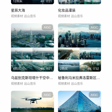
12购买
4
K
0'21
3购买
4
K
0'32
星辰大海
化妆品灌装
视频素材
远山音乐
视频素材
远山音乐
AIGC
AIGC
4购买
4
K
0'21
2购买
4
K
0'32
乌兹别克斯坦塔什干空中拍摄商业中心
秘鲁利马米拉弗洛雷斯区海岸线全景鸟
视频素材
远山音乐
视频素材
远山音乐
AIGC
AIGC