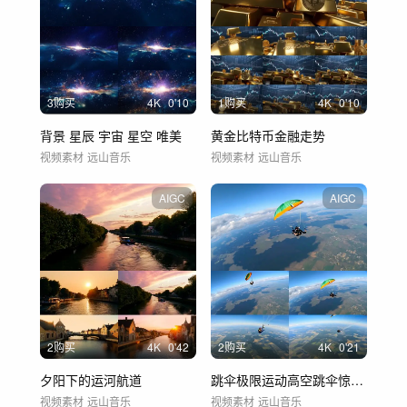
3购买
4
K
0'10
1购买
4
K
0'10
背景 星辰 宇宙 星空 唯美
黄金比特币金融走势
视频素材
远山音乐
视频素材
远山音乐
AIGC
AIGC
2购买
4
K
0'42
2购买
4
K
0'21
夕阳下的运河航道
跳伞极限运动高空跳伞惊险刺激挑战
视频素材
远山音乐
视频素材
远山音乐