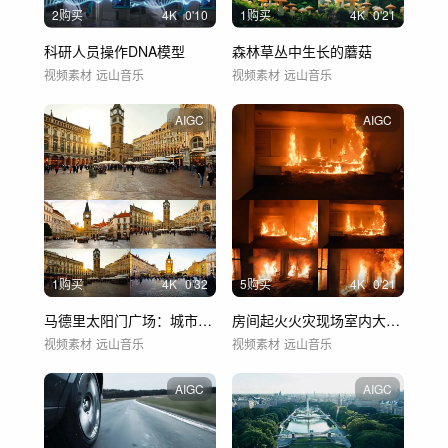
2购买
4
K
0'10
1购买
4
K
0'21
科研人员操作DNA模型
森林草丛中生长的蘑菇
视频素材
远山音乐
视频素材
远山音乐
AIGC
AIGC
1购买
4
K
0'32
5购买
4
K
0'21
马德里太阳门广场：城市广场，繁华地带。
房间起火火灾现场室内大火燃烧房子
视频素材
远山音乐
视频素材
远山音乐
AIGC
AIGC