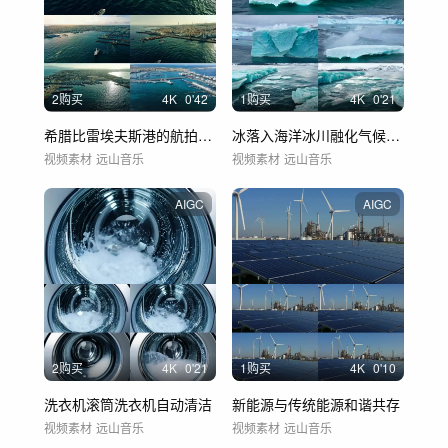
2购买
4
K
0'42
1购买
4
K
0'21
希腊比雷埃夫斯港的航拍视频
冰落入海洋冰川融化气候变暖温室效应
视频素材
远山音乐
视频素材
远山音乐
AIGC
AIGC
2购买
4
K
0'21
1购买
4
K
0'10
洗衣机滚筒洗衣机自动清洁
新能源与传统能源和谐共存
视频素材
远山音乐
视频素材
远山音乐