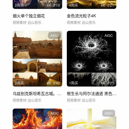
2购买
4
K
0'10
4购买
4
K
0'21
烟火单个独立烟花
金色流光粒子4K
视频素材
远山音乐
视频素材
远山音乐
AIGC
AIGC
2购买
4
K
0'42
1购买
4
K
0'21
乌兹别克斯坦希瓦古城。联合国教科文组
根生长与阿尔法通道 黑色背景
视频素材
远山音乐
视频素材
远山音乐
AIGC
AIGC