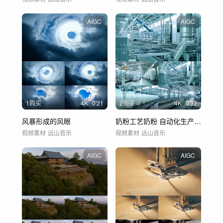
AIGC
AIGC
1购买
4
K
0'21
2购买
4
K
0'32
风暴形成的风眼
奶粉工艺奶粉 自动化生产工厂 流水线
视频素材
远山音乐
视频素材
远山音乐
AIGC
AIGC