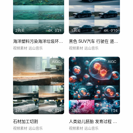
2购买
4
K
0'21
1购买
4
K
0'10
海洋塑料污染海洋垃圾环境污染生态
黑色 SUV汽车 行驶在 道路上
视频素材
远山音乐
视频素材
远山音乐
AIGC
AIGC
2购买
4
K
0'21
3购买
4
K
1'24
石材加工切割
人类幼儿胚胎 发育过程 怀孕
视频素材
远山音乐
视频素材
远山音乐