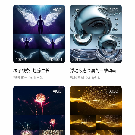
AIGC
AIGC
10购买
4
K
0'21
2购买
4
K
0'21
粒子线条_翅膀生长
浮动液态金属的三维动画
视频素材
远山音乐
视频素材
远山音乐
AIGC
AIGC