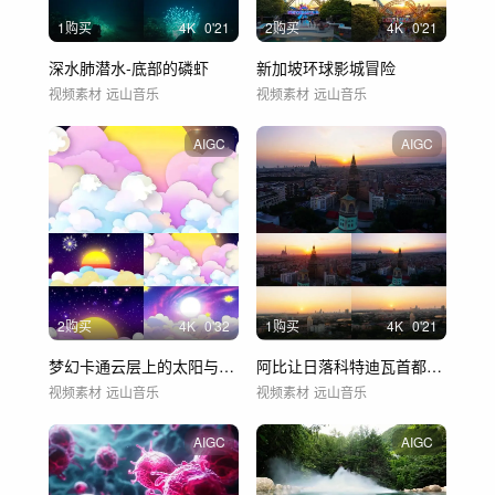
1购买
4
K
0'21
2购买
4
K
0'21
深水肺潜水-底部的磷虾
新加坡环球影城冒险
视频素材
远山音乐
视频素材
远山音乐
AIGC
AIGC
2购买
4
K
0'32
1购买
4
K
0'21
梦幻卡通云层上的太阳与星光点点的宇宙星空
阿比让日落科特迪瓦首都风光非洲风光
视频素材
远山音乐
视频素材
远山音乐
AIGC
AIGC