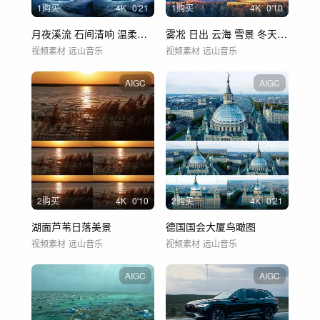
1购买
4
K
0'21
1购买
4
K
0'10
月夜溪流 石间清响 温柔自然旋律
雾凇 日出 云海 雪景 冬天日出 大雪
视频素材
远山音乐
视频素材
远山音乐
AIGC
AIGC
2购买
4
K
0'10
2购买
4
K
0'21
湖面芦苇日落美景
德国国会大厦鸟瞰图
视频素材
远山音乐
视频素材
远山音乐
AIGC
AIGC