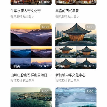
1购买
4
K
0'32
1购买
4
K
0'10
牛车水唐人街文化街
丰盛的西式早餐
视频素材
远山音乐
视频素材
远山音乐
AIGC
AIGC
1购买
4
K
0'21
2购买
4
K
0'10
山川山脉山峦群山云海日出延时
新加坡中华文化中心
视频素材
远山音乐
视频素材
远山音乐
AIGC
AIGC