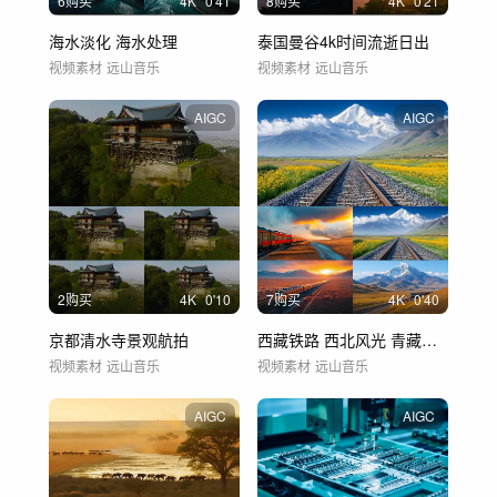
6购买
4
K
0'41
8购买
4
K
0'21
海水淡化 海水处理
泰国曼谷4k时间流逝日出
视频素材
远山音乐
视频素材
远山音乐
AIGC
AIGC
2购买
4
K
0'10
7购买
4
K
0'40
京都清水寺景观航拍
西藏铁路 西北风光 青藏高原
视频素材
远山音乐
视频素材
远山音乐
AIGC
AIGC