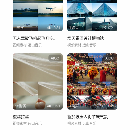
1购买
4
K
0'21
1购买
4
K
0'21
无人驾驶飞机起飞升空。
埃因霍温设计博物馆
视频素材
远山音乐
视频素材
远山音乐
AIGC
AIGC
12购买
4
K
0'21
4购买
4
K
0'21
蚕丝拉丝
新加坡唐人街节庆气氛
视频素材
远山音乐
视频素材
远山音乐