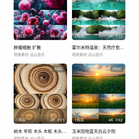
4购买
4
K
0'42
2购买
4
K
0'10
肿瘤细胞 扩散
霍尔米特温泉：天然疗愈，温泉天堂。
视频素材
远山音乐
视频素材
远山音乐
AIGC
AIGC
1购买
4
K
0'21
1购买
4
K
0'42
树木 年轮 木头 木桩 木头年轮
玉米田地蓝天白云夕阳
视频素材
远山音乐
视频素材
远山音乐