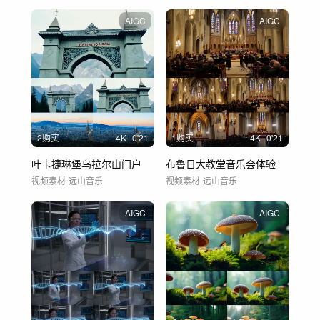
AIGC
AIGC
2购买
4
K
0'21
1购买
4
K
0'21
叶卡捷琳堡乌拉尔山门户
布鲁日大教堂音乐会体验
视频素材
远山音乐
视频素材
远山音乐
AIGC
AIGC