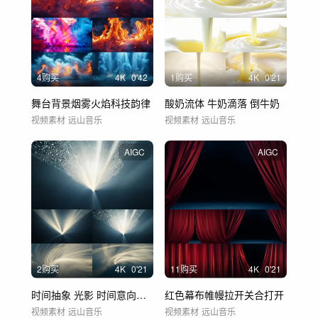
4购买
4
K
0'42
1购买
4
K
0'21
舞台背景烟雾火焰科技韵律
酸奶流体 牛奶滴落 倒牛奶
视频素材
远山音乐
视频素材
远山音乐
AIGC
AIGC
2购买
4
K
0'21
11购买
4
K
0'21
时间抽象 光影 时间意向镜头意境
红色幕布帷幔拉开关合打开
视频素材
远山音乐
视频素材
远山音乐