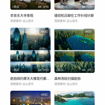
1购买
4
K
0'10
1购买
4
K
0'21
奈良东大寺景观
缝纫机压脚在工作针线针脚
视频素材
远山音乐
视频素材
远山音乐
AIGC
AIGC
1购买
4
K
0'53
2购买
4
K
0'21
航拍纽约摩天大楼现代都市金融科技城
森林测绘扫描航拍
视频素材
远山音乐
视频素材
远山音乐
AIGC
AIGC