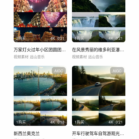
2购买
4
K
0'21
1购买
4
K
0'21
万家灯火过年小区团圆团聚居民楼春节夜晚
在风景秀丽的维多利亚瀑布，壮观的高
视频素材
远山音乐
视频素材
远山音乐
AIGC
AIGC
1购买
4
K
0'18
1购买
4
K
0'21
新西兰奥克兰
开车行驶驾车自驾游观光游玩休闲旅游