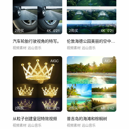
2购买
4
K
0'21
2购买
4
K
0'21
汽车轮胎行驶视角的特写。
伦敦海德公园美丽的空中全景
视频素材
远山音乐
视频素材
远山音乐
AIGC
AIGC
2购买
4
K
0'21
2购买
4
K
0'42
从粒子创建皇冠特效视频
普吉岛的海滩和棕榈树
视频素材
远山音乐
视频素材
远山音乐