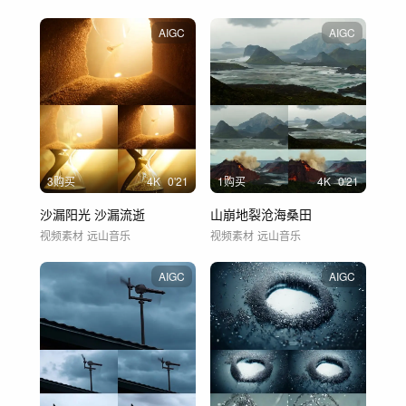
AIGC
AIGC
3购买
4
K
0'21
1购买
4
K
0'21
沙漏阳光 沙漏流逝
山崩地裂沧海桑田
视频素材
远山音乐
视频素材
远山音乐
AIGC
AIGC