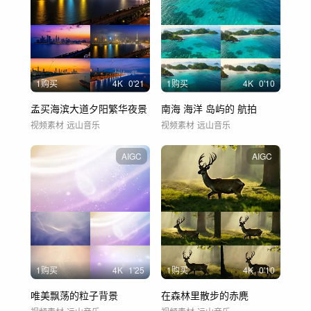
1购买
4
K
0'21
1购买
4
K
0'10
孟买海滨大道夕阳繁华夜景
南海 海洋 岛屿的 航拍
视频素材
远山音乐
视频素材
远山音乐
AIGC
AIGC
1购买
4
K
1'25
1购买
4
K
0'10
唯美飘荡的粒子背景
在森林里散步的赤麂