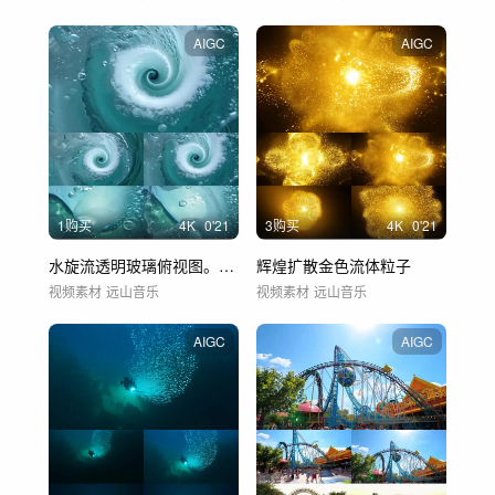
AIGC
AIGC
1购买
4
K
0'21
3购买
4
K
0'21
水旋流透明玻璃俯视图。带有气泡的液
辉煌扩散金色流体粒子
视频素材
远山音乐
视频素材
远山音乐
AIGC
AIGC