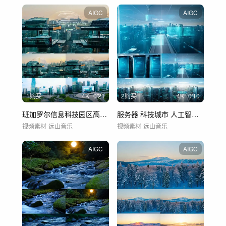
AIGC
AIGC
1购买
4
K
0'21
2购买
4
K
0'10
班加罗尔信息科技园区高科技城
服务器 科技城市 人工智能 物联网 智能
视频素材
远山音乐
视频素材
远山音乐
AIGC
AIGC