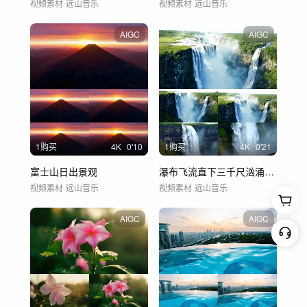
视频素材
远山音乐
视频素材
远山音乐
AIGC
AIGC
1购买
4
K
0'10
1购买
4
K
0'21
富士山日出景观
瀑布飞流直下三千尺汹涌澎湃大气震撼
视频素材
远山音乐
视频素材
远山音乐
AIGC
AIGC