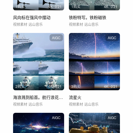
1购买
4
K
0'21
1购买
4
K
0'21
风向标在强风中摆动
铁粉特写。铁粉磁铁
视频素材
远山音乐
视频素材
远山音乐
AIGC
AIGC
2购买
4
K
0'21
3购买
4
K
0'21
海浪溅到船首。航行浪花游轮游艇飞艇
流星火
视频素材
远山音乐
视频素材
远山音乐
AIGC
AIGC