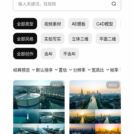
全部类型
视频素材
AE模板
C4D模型
Pr模
全部风格
实拍写实
立体三维
平面二维
抽
全部创作
含AI
不含AI
经典预览
默认排序
置信
分辨率
宽高比
帧率
时长
AIGC
AIGC