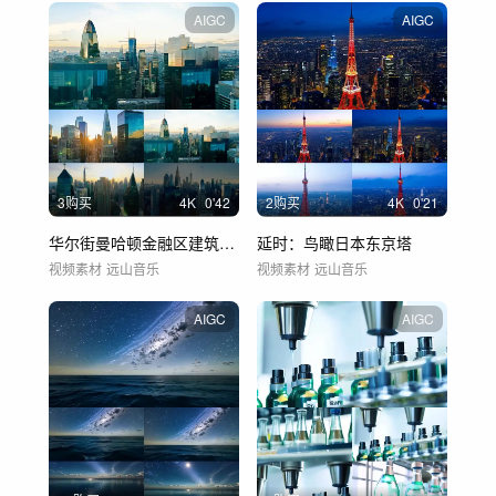
AIGC
AIGC
3购买
4
K
0'42
2购买
4
K
0'21
华尔街曼哈顿金融区建筑的时间推移
延时：鸟瞰日本东京塔
视频素材
远山音乐
视频素材
远山音乐
AIGC
AIGC