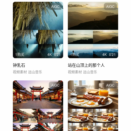
AIGC
AIGC
1购买
4
K
0'21
1购买
4
K
0'21
钟乳石
站在山顶上的那个人
视频素材
远山音乐
视频素材
远山音乐
AIGC
AIGC