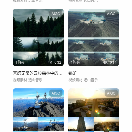
视频素材
远山音乐
视频素材
远山音乐
AIGC
AIGC
1购买
4
K
0'32
1购买
4
K
0'14
喜怒无常的云杉森林中的深绿色松树
镓矿
视频素材
远山音乐
视频素材
远山音乐
AIGC
AIGC