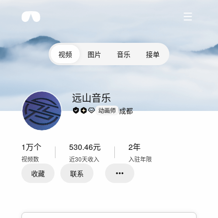
视频
图片
音乐
接单
远山音乐
成都
动画师
1万
个
530.46
元
2年
视频数
近30天收入
入驻年限
收藏
联系