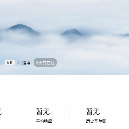
淄博
3天前在线
其他
无
暂无
暂无
率
平均响应
历史签单额