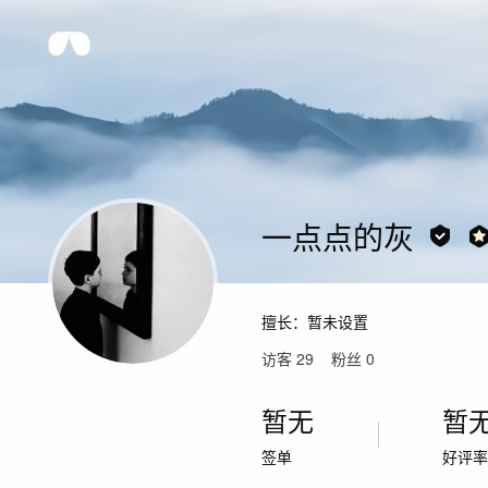
一点点的灰
擅长：
暂未设置
访客
29
粉丝
0
暂无
暂
签单
好评