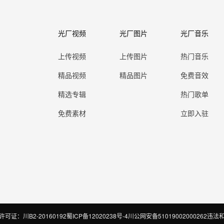
光厂视频
光厂图片
光厂音乐
上传视频
上传图片
热门音乐
精品视频
精品图片
免费音效
精选专辑
热门歌单
免费素材
立即入驻
证：川B2-20160192
蜀ICP备12020238号-4
川公网安备51019002000262
违法