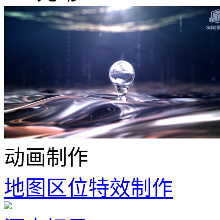
动画制作
地图区位特效制作