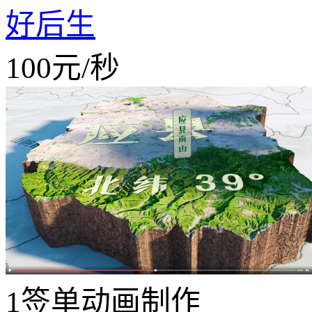
好后生
100
元
/
秒
1签单
动画制作