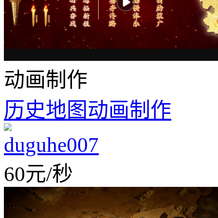
动画制作
历史地图动画制作
duguhe007
60
元
/
秒