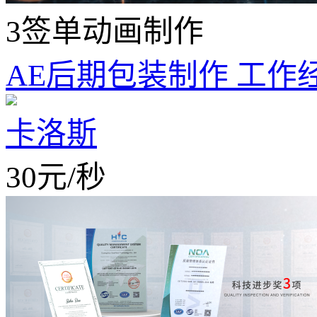
3签单
动画制作
AE后期包装制作 工作
卡洛斯
30
元
/
秒