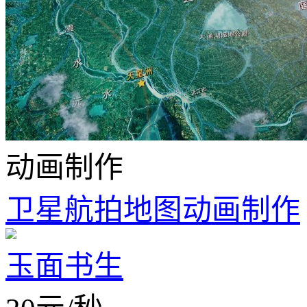
动画制作
卫星航拍地图动画制作
玉面书生