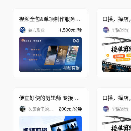
视频全包&单项制作服务
口播，探店
（拍摄+剪辑+包装）
期，剪辑等
1,500
元
铭心影业
/
秒
华谋咨询
视频剪辑
便宜好使的剪辑师 专接黑
口播，探店
奴单 答辩宣传片短视频 有
期，剪辑等
200
元
久菜合子的小
/
分钟
华谋咨询
意请咨询
铺子