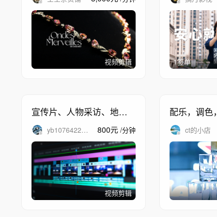
视频剪辑
1签单
宣传片、人物采访、地产
配乐，调色
等，擅长多维剪辑
流程一条龙
800
元
yb107642272
/
分钟
ct的小店
7
视频剪辑