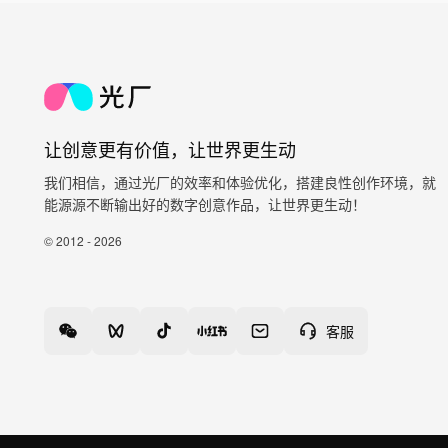
让创意更有价值，让世界更生动
我们相信，通过光厂的效率和体验优化，搭建良性创作环境，就
能源源不断输出好的数字创意作品，让世界更生动！
© 2012 - 2026
客服