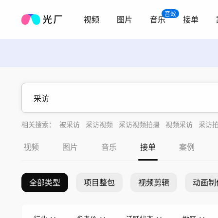
音效
视频
图片
音乐
接单
相关搜索：
被采访
采访视频
采访视频拍摄
视频采访
采访
视频
图片
音乐
接单
案例
全部类型
项目整包
视频剪辑
动画制