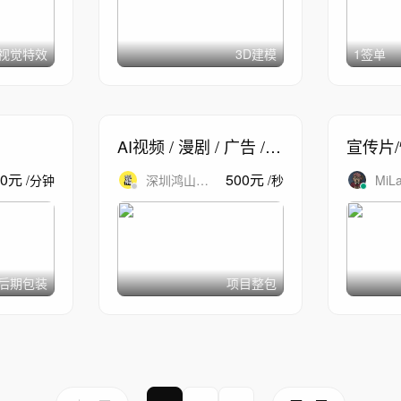
视觉特效
3D建模
1签单
AI视频 / 漫剧 / 广告 /
宣传片/
宣传片 / 特效制作
片
00
元
500
元
/
分钟
深圳鸿山文
/
秒
MiL
化传媒
后期包装
项目整包