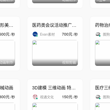
形美业
医药类会议活动推广宣
药物治
传
仿真模
600
元
700
元
/
秒
Evan素材
/
秒
图狗
动画制作
视频剪辑
械动画
3D建模 三维动画 特效
医疗三
模拟 特效合成
三维动
800
元
150
元
/
秒
视通文化
/
秒
图狗