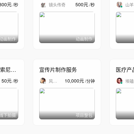
频
800
元
500
元
/
秒
镜头传奇
/
秒
山羊
计
动画制作
动画制作
索尼相
宣传片制作服务
医疗产
50
元
10,000
元
/
秒
风间
/
分钟
埃磕
醉舞
线下拍摄
项目整包