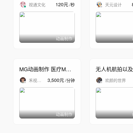
动画 流体模拟 特效合
120
元
视通文化
/
秒
天元设计
成
动画制作
MG动画制作 医疗MG
无人机航拍以及
动画 二维动画 产品动
机A1拍摄
3,500
元
禾视文
/
分钟
欢颜的世界
画
化
动画制作