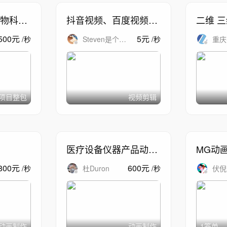
物科学
抖音视频、百度视频、
二维 
口播视频混剪
500
元
5
元
/
秒
Steven是个胖
/
秒
重庆
子
喆
项目整包
视频剪辑
医疗设备仪器产品动画
MG动
分解功能展示动画
800
元
600
元
/
秒
杜Duron
/
秒
伏倪
动画制作
动画制作
1签单