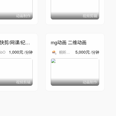
动画制作
视频剪辑
快剪/网课/纪录
mg动画 二维动画
1,000
元
5,000
元
abO
/
分钟
桐昕设
/
分钟
计
视频剪辑
动画制作