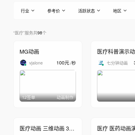
行业
参考价
活跃状态
地区
“
医疗
”
服务
共
98
个
MG动画
医疗科普演示动
100
元
vjalone
/
秒
七分钟动画
12签单
动画制作
医疗动画 三维动画 3D
医疗 医药动画