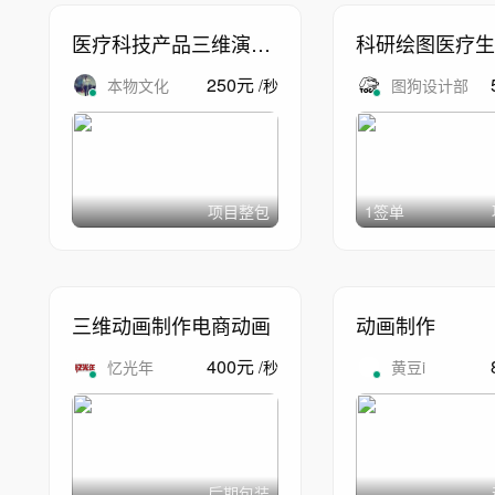
医疗科技产品三维演示
科研绘图医疗生
动画
原理动画
250
元
本物文化
/
秒
图狗设计部
项目整包
1签单
三维动画制作电商动画
动画制作
400
元
忆光年
/
秒
黄豆i
后期包装