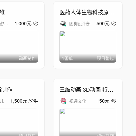
三维
医药人体生物科技原理
动画
1,000
元
500
元
密喆
/
秒
图狗设计部
/
秒
动画制作
1签单
项目整包
画制作
三维动画 3D动画 特效
模拟 特效合成
1,500
元
150
元
儿
/
分钟
视通文化
/
秒
项目整包
动画制作