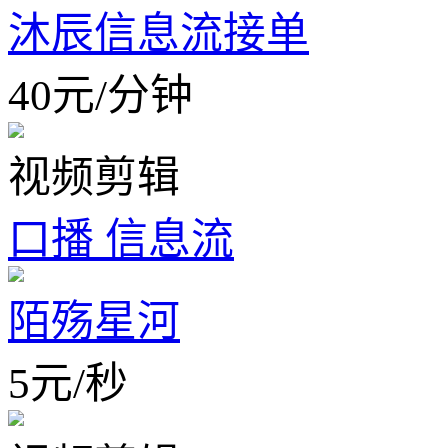
沐辰信息流接单
40
元
/
分钟
视频剪辑
口播 信息流
陌殇星河
5
元
/
秒