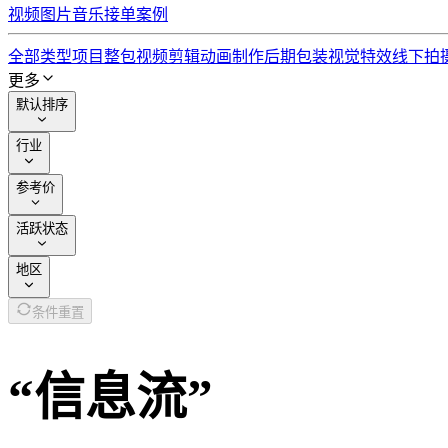
视频
图片
音乐
接单
案例
全部类型
项目整包
视频剪辑
动画制作
后期包装
视觉特效
线下拍
更多
默认排序
行业
参考价
活跃状态
地区
条件重置
“
信息流
”