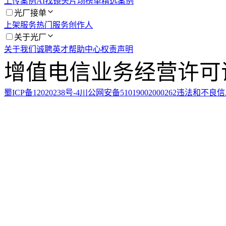
上传案例
AI找镜头
片场榜单
精选案例
光厂接单
上架服务
热门服务
创作人
关于光厂
关于我们
诚聘英才
帮助中心
权责声明
增值电信业务经营许可证：川
蜀ICP备12020238号-4
川公网安备51019002000262
违法和不良信