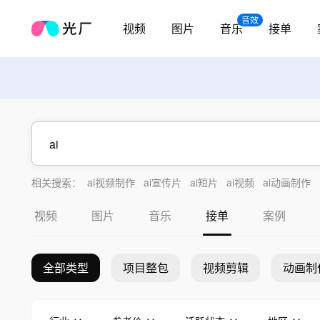
音效
视频
图片
音乐
接单
相关搜索：
ai视频制作
ai宣传片
ai短片
ai视频
ai动画制作
视频
图片
音乐
接单
案例
全部类型
项目整包
视频剪辑
动画制