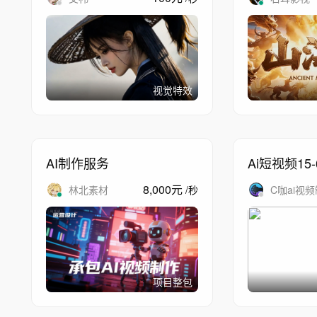
视觉特效
AI制作服务
Ai短视频15-
8,000
元
林北素材
/
秒
C咖ai视
项目整包