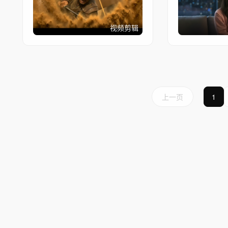
视频剪辑
上一页
1