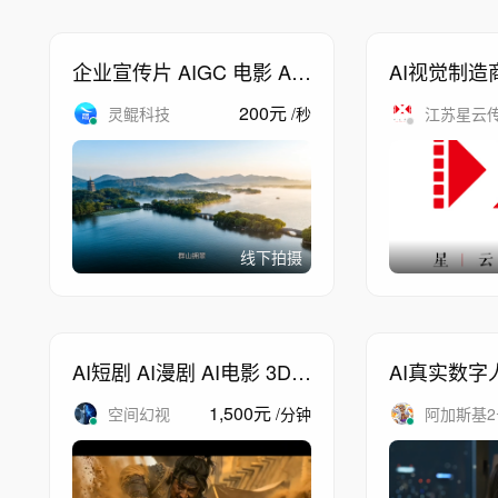
企业宣传片 AIGC 电影 AI
AI视觉制
广告 AI动画 AI短剧
所有AI视频
200
元
灵鲲科技
/
秒
江苏星云
线下拍摄
AI短剧 AI漫剧 AI电影 3D动
AI真实数字
漫 2D动漫 AI广告片
格类型动画
1,500
元
空间幻视
/
分钟
阿加斯基2