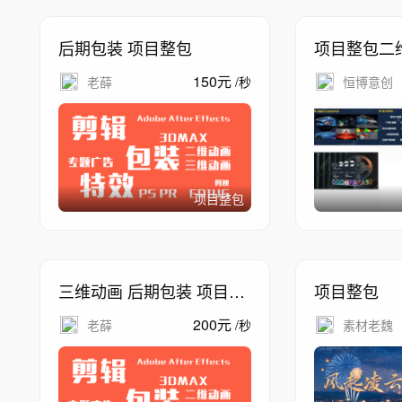
后期包装 项目整包
项目整包二
眼3D
150
元
老薛
/
秒
恒博意创
项目整包
三维动画 后期包装 项目整
项目整包
包
200
元
老薛
/
秒
素材老魏