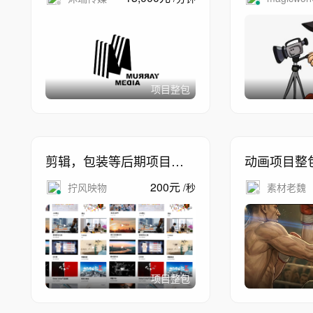
项目整包
剪辑，包装等后期项目整
动画项目整
包工作
200
元
拧风映物
/
秒
素材老魏
项目整包