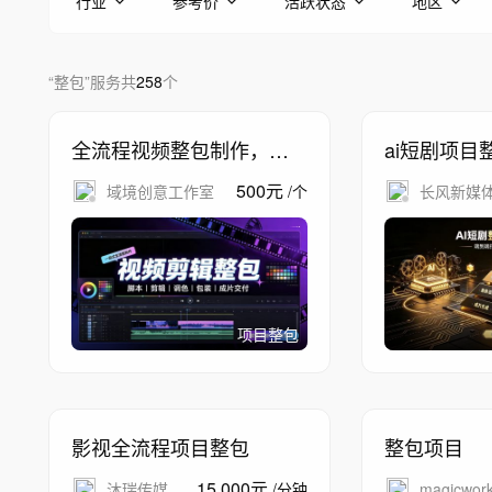
行业
参考价
活跃状态
地区
“
整包
”
服务
共
258
个
全流程视频整包制作，脚
ai短剧项目
本拍摄剪辑调色包装，一
500
元
域境创意工作室
/
个
长风新媒
站式成片交付
项目整包
影视全流程项目整包
整包项目
15,000
元
沐瑞传媒
/
分钟
magicwor