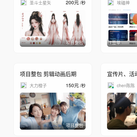
200
元
圣斗士星矢
/
秒
埃磕神
项目整包
1签单
项目整包 剪辑动画后期
宣传片、活
150
元
大力橙子
/
秒
chen陈陈
项目整包