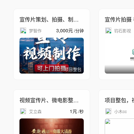
宣传片策划、拍摄、制作
宣传片拍摄 视频制作 宣传
制作整包
片拍摄 全案整包一站式服
3,000
元
梦智作
/
分钟
钧石影视
务
项目整包
视频宣传片、微电影整包
项目整包，
制作
画制作，三
1
元
艾立森
/
秒
小木cc