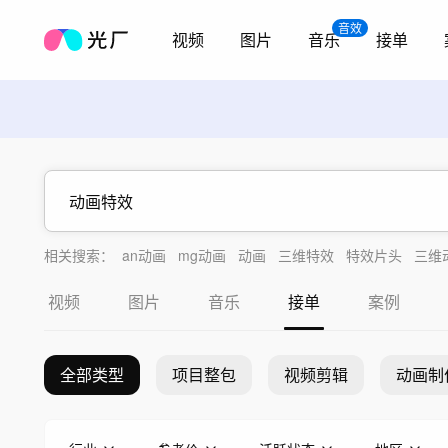
音效
视频
图片
音乐
接单
相关搜索：
an动画
mg动画
动画
三维特效
特效片头
三维
视频
图片
音乐
接单
案例
全部类型
项目整包
视频剪辑
动画制