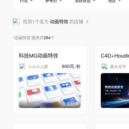
行业
参考价
活跃状态
地区
找到1个名为
动画特效
的店铺
“
动画特效
”
服务
共
284
个
科技MG动画特效
C4D+Houd
大屏/视觉
600
元
小么小儿郎
/
秒
晶头光宇
动画制作