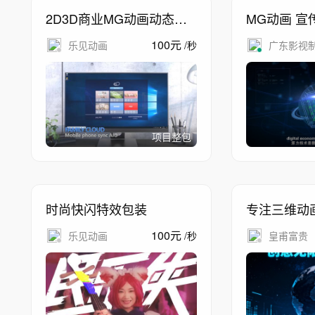
2D3D商业MG动画动态设
MG动画 宣传片 
计剪辑后期特效
务 视频剪辑
100
元
乐见动画
/
秒
广东影视
包装
项目整包
时尚快闪特效包装
专注三维动
0年
100
元
乐见动画
/
秒
皇甫富贵