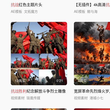
抗战
红色主题片头
【无插件】4k高清
抗
AE模板
文拓魔方
AE模板
鲸与海
12购买
0'21
4购买
抗战胜利
纪念解放斗争烈士雕像
宽屏革命先烈烽火岁
视频素材
琰凰传媒
视频素材
港城小七