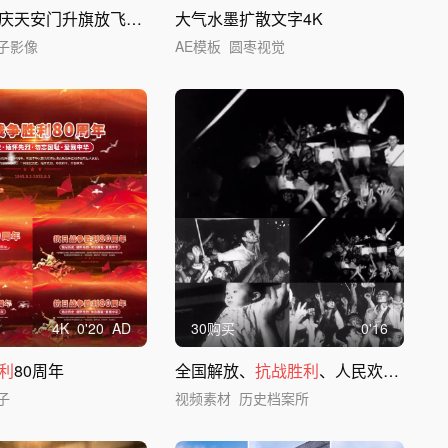
党建两会国庆天安门升旗放飞和平鸽
大气水墨扩散文字4K
子影像
AE模板
圆枣视觉
4
K
0'20
AD
30购买
0'16
利
80周年
全国解放、
抗战胜利
、人民欢呼庆祝
子
视频素材
历史档案所