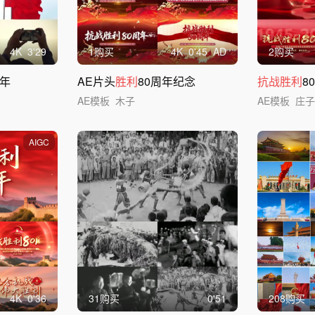
4
K
3'29
1购买
4
K
0'45
AD
2购买
周年
AE片头
胜利
80周年纪念
抗战胜利
8
AE模板
木子
AE模板
庄
AIGC
4
K
0'36
31购买
0'51
208购买