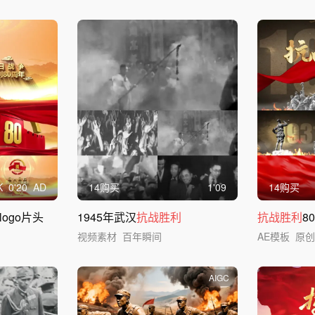
K
0'20
AD
14购买
1'09
14购买
logo片头
1945年武汉
抗战胜利
抗战胜利
8
视频素材
百年瞬间
AE模板
原
AIGC