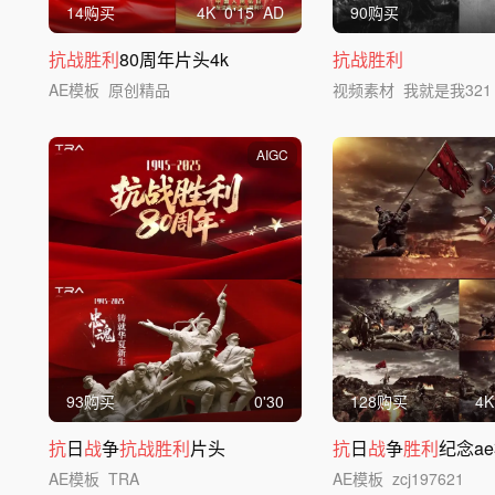
14购买
4
K
0'15
AD
90购买
抗战胜利
80周年片头4k
抗战胜利
AE模板
原创精品
视频素材
我就是我321
AIGC
93购买
0'30
128购买
4
K
抗
日
战
争
抗战胜利
片头
抗
日
战
争
胜利
纪念a
AE模板
TRA
AE模板
zcj197621