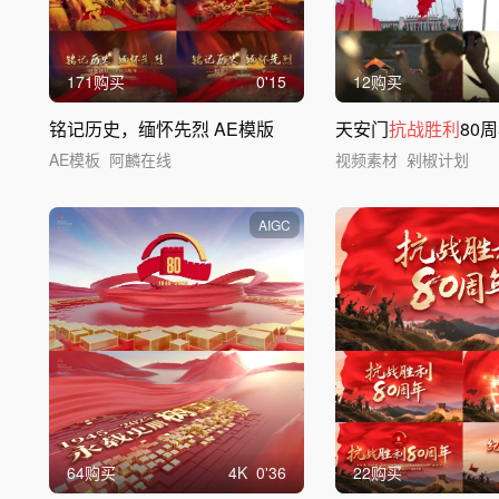
171购买
0'15
12购买
铭记历史，缅怀先烈 AE模版
天安门
抗战胜利
80
AE模板
阿麟在线
视频素材
剁椒计划
AIGC
64购买
4
K
0'36
22购买