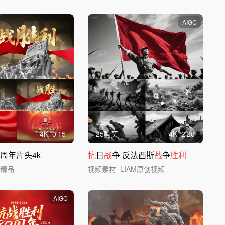
AIGC
4
K
0'15
25购买
4
K
2'20
0周年片头4k
抗
日
战
争 反法西斯
战
争
胜利
创精品
视频素材
LIAM原创视频
AIGC