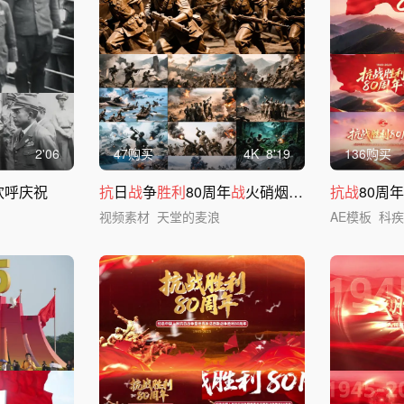
2'06
47购买
4
K
8'19
136购买
欢呼庆祝
抗
日
战
争
胜利
80周年
战
火硝烟八路军
抗战
战
斗
80周
视频素材
天堂的麦浪
AE模板
科