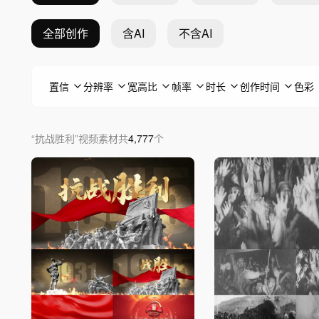
全部创作
含AI
不含AI
置信
分辨率
宽高比
帧率
时长
创作时间
色彩
“
抗战胜利
”
视频素材
共
4,777
个