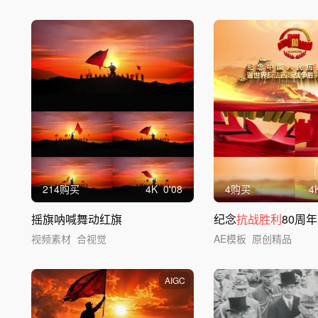
214购买
4
K
0'08
4购买
4
摇旗呐喊舞动红旗
纪念
抗战胜利
80周年
视频素材
合视觉
AE模板
原创精品
AIGC