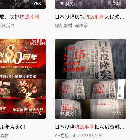
0'58
39购买
0'42
放、庆祝
抗战胜利
日本投降庆祝
抗战胜利
人民欢呼鼓掌舞龙舞狮
佛朝宗2
视频素材
穿越镜
1'18
63购买
0'30
0周年片头01
日本投降
抗战胜利
旧报纸资料展示AE模板
海素材
AE模板
abc1623637250