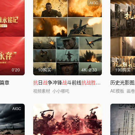
AIGC
0'20
10购买
4
K
2'33
190购买
头篇章
抗
日
战
争冲锋
战
斗前线
抗战胜利抗战
士兵打仗
历史光影图
视频素材
小小哪吒
AE模板
画
AIGC