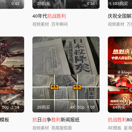
0'42
25购买
0'36
133购买
40年代
抗战胜利
庆祝全国解
视频素材
百年瞬间
视频素材
万
50
p
1'14
26购买
4
K
50
p
1'08
44购买
e模板
抗
日
战
争
胜利
新闻报纸
抗战胜利
8
视频素材
燕尾服假面
AE模板
星