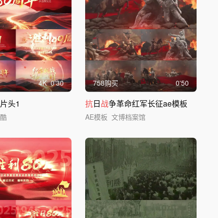
4
K
0'30
758购买
0'50
年片头1
抗
日
战
争革命红军长征ae模板
疾酷
AE模板
文博档案馆