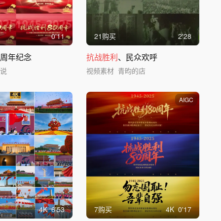
0'11
21购买
2'28
0周年纪念
抗战胜利
、民众欢呼
子说
视频素材
青昀的店
AIGC
4
K
6'53
7购买
4
K
0'17