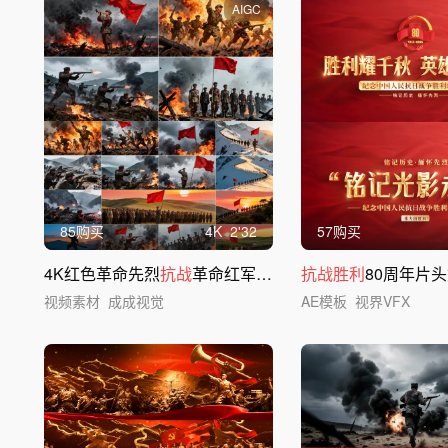
AIGC
85购买
4
K
2'32
57购买
4K红色革命先烈
抗战
革命红军
抗战
长征号角
抗战胜利
80周年片
视频素材
成成视觉
AE模板
视界VFX