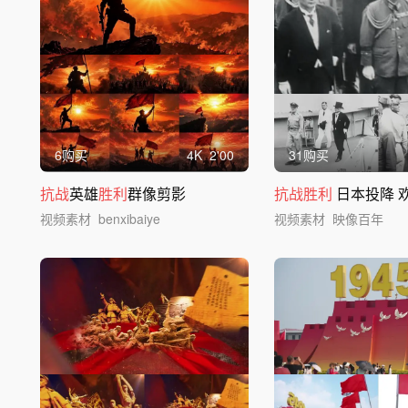
6购买
4
K
2'00
31购买
抗战
英雄
胜利
群像剪影
抗战胜利
日本投降 
视频素材
benxibaiye
视频素材
映像百年