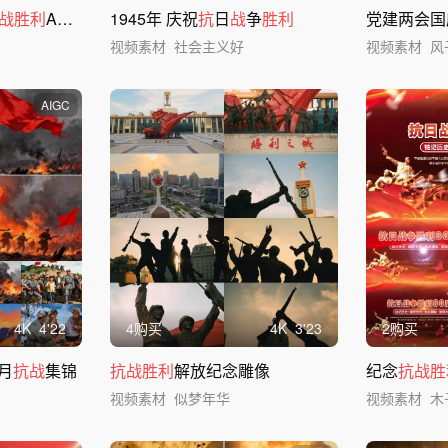
战胜利
AE模板片头
1945年 庆祝
抗
日
战
争
胜利
视频素材
社会主义好
视频素材
风
AIGC
4
K
4'22
4购买
4
K
3'23
2购买
月
抗战
集锦
抗战胜利
解放纪念雕像
纪念
抗战胜
视频素材
似梦年华
视频素材
木