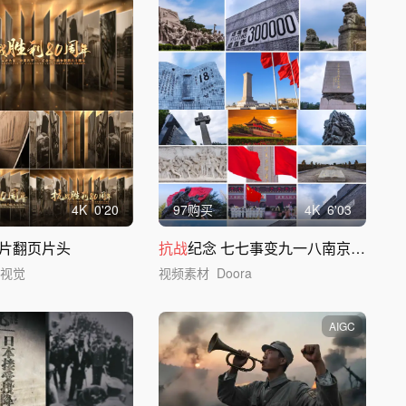
4
K
0'20
97购买
4
K
6'03
片翻页片头
抗战
纪念 七七事变九一八南京大屠杀
卷视觉
视频素材
Doora
AIGC