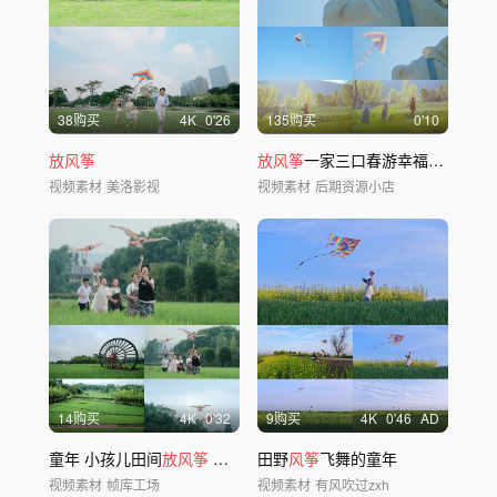
38购买
4
K
0'26
135购买
0'10
放风筝
放风筝
一家三口春游幸福家庭女孩奔跑
视频素材
美洛影视
视频素材
后期资源小店
14购买
4
K
0'32
9购买
4
K
0'46
AD
童年 小孩儿田间
放风筝
童真
田野
风筝
飞舞的童年
视频素材
帧库工场
视频素材
有风吹过zxh