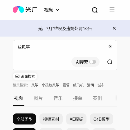
视频
光厂7月“维权及违规处罚”公告
AI搜索
画面搜索
相关搜索：
风筝
小孩放风筝
露营
纸飞机
清明
城市
视频
图片
音乐
接单
案例
全部类型
视频素材
AE模板
C4D模型
Pr模