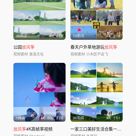
38购买
4
K
0'22
10购买
4
K
2'04
公园
放风筝
春天户外草地游玩
放风筝
视频素材
美洛文化
视频素材
小木匠不会飞
7购买
4
K
60
p
3'26
96购买
4
K
1'51
放风筝
4K高帧率视频
一家三口美好生活合集一家人公园奔跑
视频素材
Shadow1
视频素材
木易行