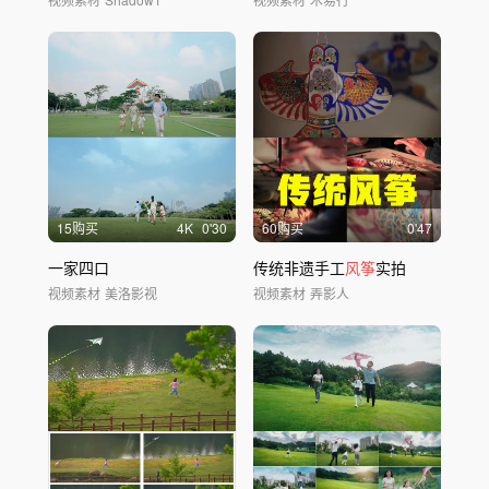
15购买
4
K
0'30
60购买
0'47
一家四口
传统非遗手工
风筝
实拍
视频素材
美洛影视
视频素材
弄影人