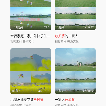
111购买
0'25
4购买
4
K
0'27
幸福家庭一家户外快乐生活
放风筝
放风筝
的一家人
视频素材
美洛文化
视频素材
美洛文化
30购买
4
K
0'33
6购买
4
K
0'22
小朋友油菜花海
放风筝
一家人
放风筝
视频素材
七色鸟
视频素材
美洛文化