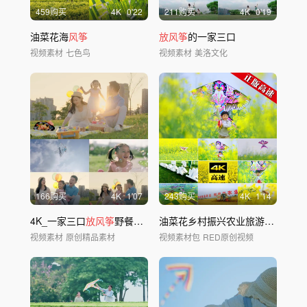
459购买
4
K
0'22
211购买
4
K
0'19
油菜花海
风筝
放风筝
的一家三口
视频素材
七色鸟
视频素材
美洛文化
166购买
4
K
1'07
243购买
4
K
1'14
4K_一家三口
放风筝
野餐小女孩吹泡泡
油菜花乡村振兴农业旅游孩子乡村现代成长跑
视频素材
原创精品素材
视频素材包
RED原创视频