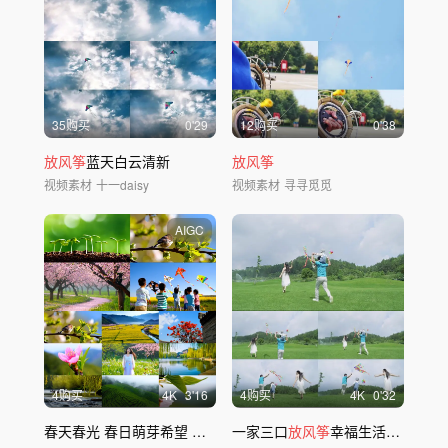
35购买
0'29
12购买
0'38
放风筝
蓝天白云清新
放风筝
视频素材
十一daisy
视频素材
寻寻觅觅
AIGC
4购买
4
K
3'16
4购买
4
K
0'32
春天春光 春日萌芽希望 生机勃勃春暖花开
一家三口
放风筝
幸福生活美好生活健康生活家