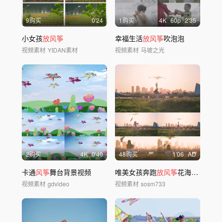
9购买
0'24
1购买
4
K
60
p
2'35
小女孩
放风筝
幸福生活
放风筝
吹泡泡
视频素材
YIDAN素材
视频素材
马坡之光
2购买
4
K
0'40
48购买
1'06
AD
卡通
风筝
舞台背景视频
唯美女孩奔跑
放风筝
花海黄昏日落夕阳
视频素材
gdvideo
视频素材
sosm733