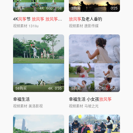
2购买
4
K
60
p
1'08
3购买
0'25
4K
风筝
节
放风筝
放风筝
的小女孩
放风筝
及老人垂钓
视频素材
131liu
视频素材
唐影传媒
58购买
4
K
0'35
5购买
4
K
60
p
0'27
幸福生活
幸福生活 小女孩
放风筝
视频素材
美洛影视
视频素材
马坡之光