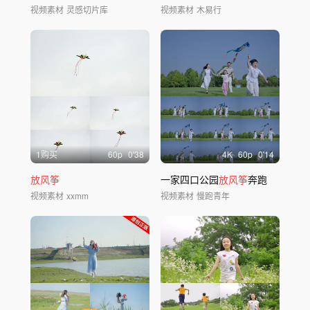
视频素材
灵感切片库
视频素材
木易行
1购买
60
p
0'38
4
K
60
p
0'14
放风筝
一家四口公园
放风筝
奔跑
视频素材
xxmm
视频素材
慢跑青年