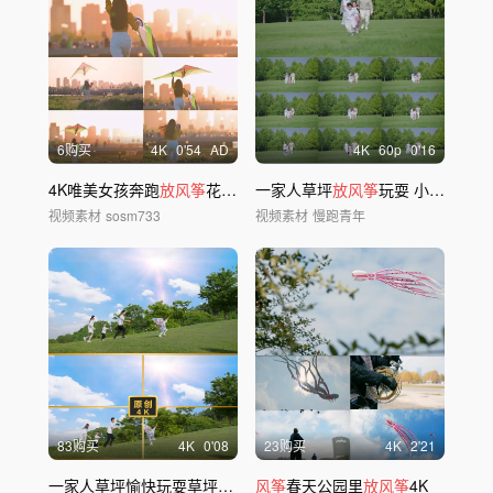
6购买
4
K
0'54
AD
4
K
60
p
0'16
4K唯美女孩奔跑
放风筝
花海黄昏日落夕阳
一家人草坪
放风筝
玩耍 小男孩奔跑摔跤
视频素材
sosm733
视频素材
慢跑青年
83购买
4
K
0'08
23购买
4
K
2'21
一家人草坪愉快玩耍草坪
放风筝
风筝
公园
春天公园里
放风筝
放风筝
4K