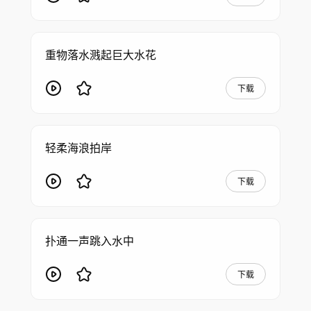
重物落水溅起巨大水花
下载
轻柔海浪拍岸
下载
扑通一声跳入水中
下载