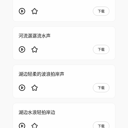
下载
河流潺潺流水声
下载
湖边轻柔的波浪拍岸声
下载
湖边水浪轻拍岸边
下载