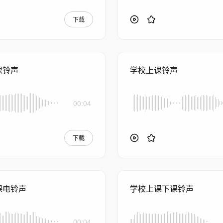
下载
课铃声
学校上课铃声
00:04
下载
课电铃声
学校上课下课铃声
00:04