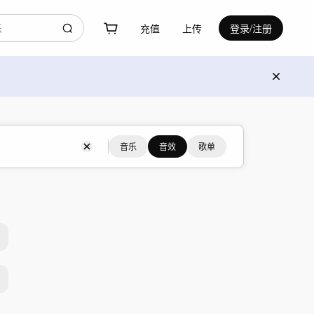
充值
上传
登录/注册
音乐
音效
歌单