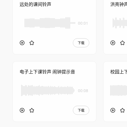
远处的课间铃声
洪亮钟
00:01
下载
电子上下课铃声 闹钟提示音
校园上
00:08
下载