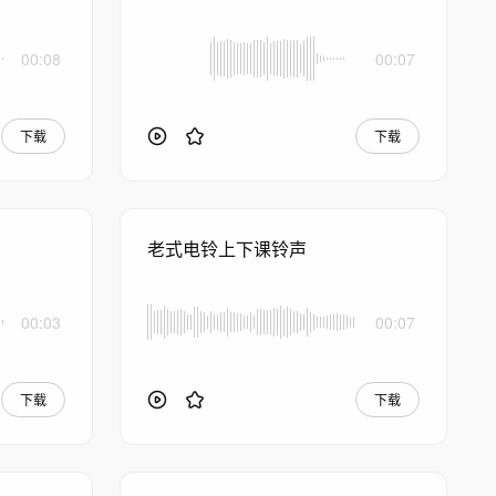
00:08
00:07
下载
下载
老式电铃上下课铃声
00:03
00:07
下载
下载