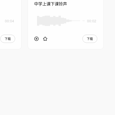
中学上课下课铃声
00:04
00:02
下载
下载