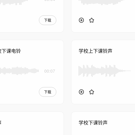
下载
校下课电铃
学校上下课铃声
00:07
下载
声
学校下课铃声