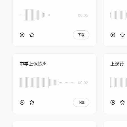
00:05
下载
中学上课铃声
上课铃
00:02
下载