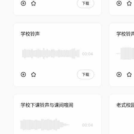
下载
学校铃声
学校铃
00:04
下载
学校下课铃声与课间喧闹
老式校
00:04