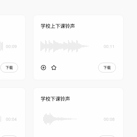
学校上下课铃声
00:09
00:11
下载
下载
学校下课铃声
00:04
00:08