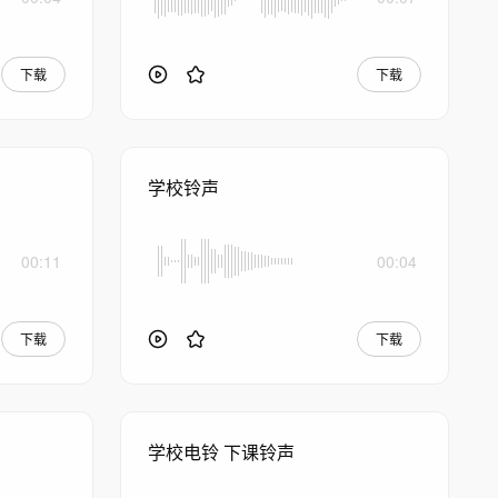
下载
下载
学校铃声
00:11
00:04
下载
下载
学校电铃 下课铃声