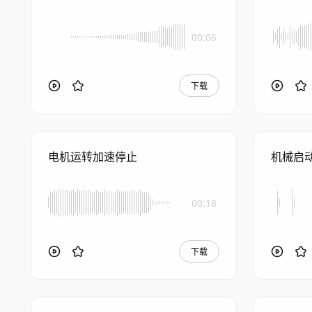
00:06
下载
电机运转加速停止
机械启
00:18
下载