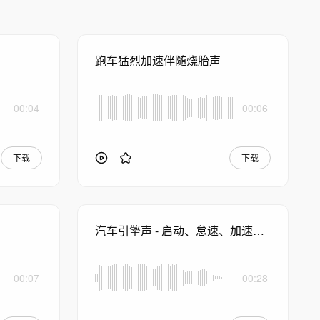
跑车猛烈加速伴随烧胎声
00:04
00:06
下载
下载
汽车引擎声 - 启动、怠速、加速与关闭
00:07
00:28