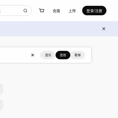
充值
上传
登录/注册
音乐
音效
歌单