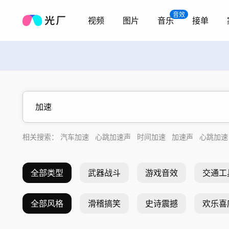
音效
视频
图片
音乐
接单
相关搜索：
汽车加速
心跳加速声
时间加速
加速声
心跳加速
加速快进
急加速
全部类型
武器战斗
游戏音效
交通工
全部风格
滑稽搞笑
史诗震撼
欢乐喜