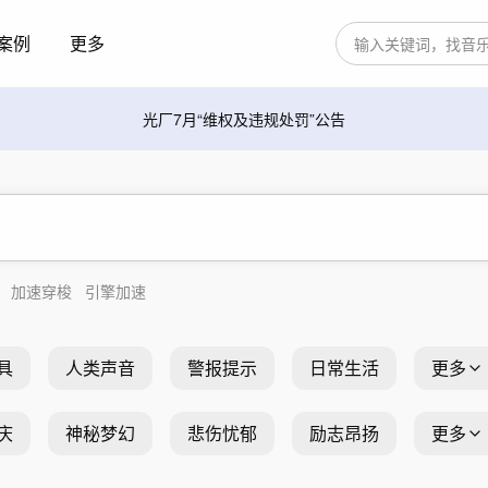
案例
更多
光厂7月“维权及违规处罚”公告
加速穿梭
引擎加速
具
人类声音
警报提示
日常生活
更多
庆
神秘梦幻
悲伤忧郁
励志昂扬
更多