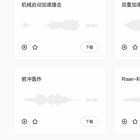
机械启动加速撞击
双重加速
00:04
下载
俯冲轰炸
Rise
00:09
下载