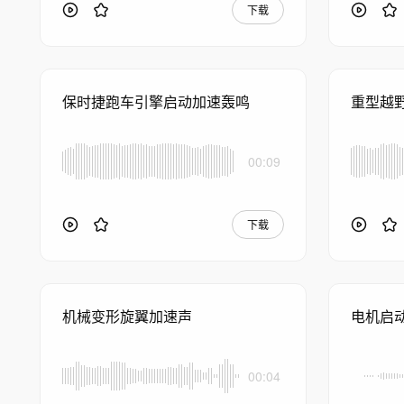
下载
保时捷跑车引擎启动加速轰鸣
重型越
00:09
下载
机械变形旋翼加速声
电机启
00:04