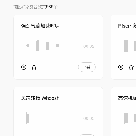
“
加速
”
免费音效
共
939
个
强劲气流加速呼啸
Riser
00:02
下载
风声转场 Whoosh
高速机
00:05