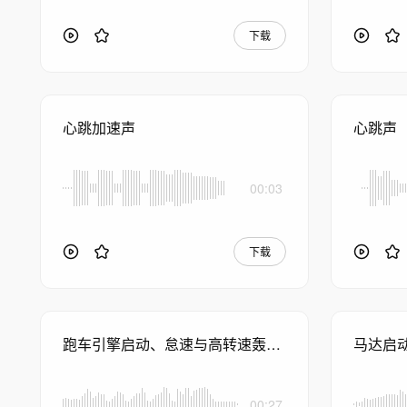
下载
心跳加速声
心跳声
00:03
下载
跑车引擎启动、怠速与高转速轰鸣加速
马达启
00:27