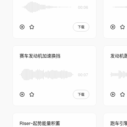
00:06
下载
赛车发动机加速换挡
发动机
00:07
下载
Riser~起势能量积蓄
跑车引