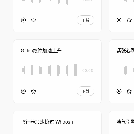
下载
Glitch故障加速上升
紧张心
00:06
下载
飞行器加速掠过 Whoosh
喷气引擎