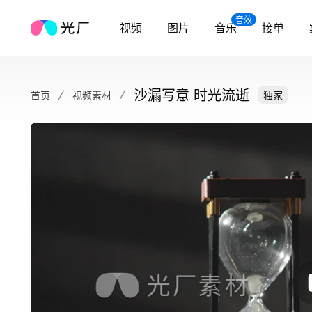
音效
视频
图片
音乐
接单
沙漏写意 时光流逝
首页
视频素材
独家