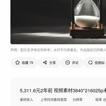
声明：配乐及字体仅供参考；水印不代表署名，作品版权归供稿
收藏
79
分享
评论
找相似
5,311.6元
2年前
视频素材
3840*2160
25p
素材收入
上传时间
素材类型
分辨率
帧率