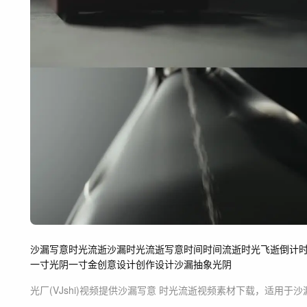
沙漏写意
时光流逝
沙漏
时光
流逝
写意
时间
时间流逝
时光飞逝
倒计
一寸光阴一寸金
创意设计创作设计沙漏
抽象
光阴
光厂(VJshi)视频提供
沙漏写意 时光流逝
视频素材
下载，适用于
沙