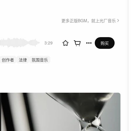
更多正版BGM，就上光厂音乐
3:29
购买
创作者
法律
氛围音乐
氛围
主谋
光
发现