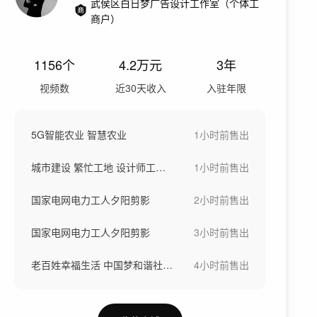
武侯区白日梦广告设计工作室（个体工
商户）
1156
个
4.2万
元
3年
视频数
近30天收入
入驻年限
5G智能农业 智慧农业
1小时前
售出
城市建设 繁忙工地 设计师工程师
1小时前
售出
国家电网电力工人夕阳剪影
2小时前
售出
国家电网电力工人夕阳剪影
3小时前
售出
老百姓幸福生活 中国梦和谐社会 温馨陪伴
4小时前
售出