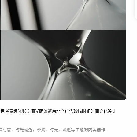
时
思考
意境
光影
空间
光阴流逝
房地产
广告
珍惜时间
时间变化
设计
漏写意，时光流逝，沙漏，时光，流逝等主题
的内容创作。