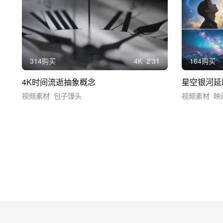
314购买
4
K
2'31
164购买
4K时间流逝抽象概念
星空银河延
视频素材
包子馒头
视频素材
映