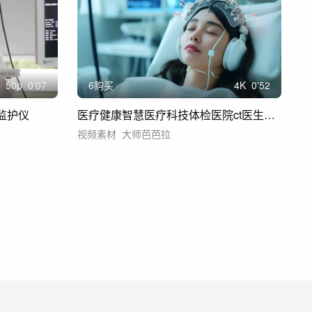
50
p
0'07
6购买
4
K
0'52
监护仪
医疗健康智慧医疗科技体检医院ct医生健康
视频素材
大师芭芭拉