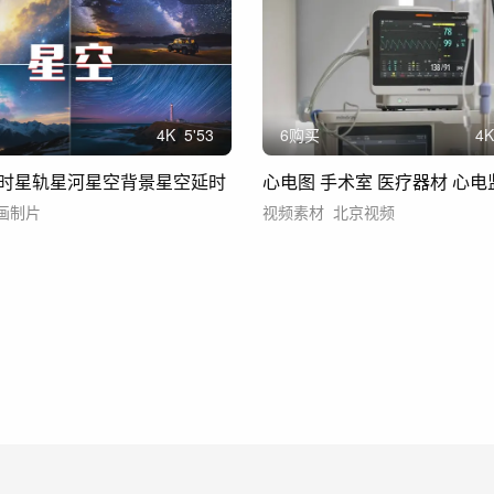
4
K
5'53
6购买
4
K
时星轨星河星空背景星空延时
心电图 手术室 医疗器材 心电
画制片
视频素材
北京视频