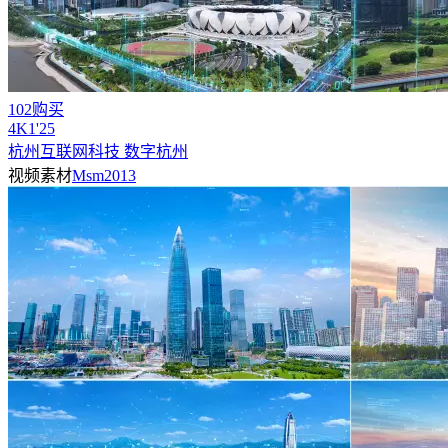
102购买
4
K
1'25
杭州互联网科技 数字杭州
视频素材
Msm2013