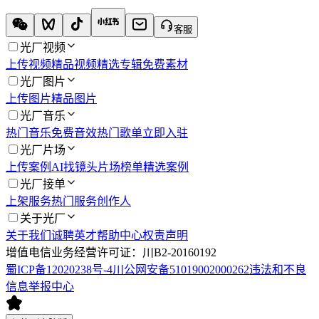
客服
光厂视频
上传视频
精品视频
精选专辑
免费素材
光厂图片
上传图片
精品图片
光厂音乐
热门音乐
免费音效
热门歌单
立即入驻
光厂片场
上传案例
AI找镜头
片场榜单
精选案例
光厂接单
上架服务
热门服务
创作人
关于光厂
关于我们
诚聘英才
帮助中心
权责声明
增值电信业务经营许可证：川B2-20160192
蜀ICP备12020238号-4
川公网安备51019002000262
违法和不良
信息举报中心