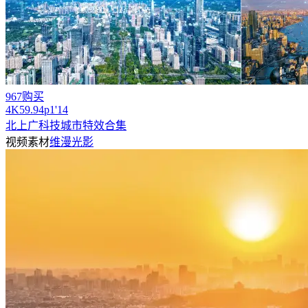
967购买
4
K
59.94
p
1'14
北上广科技城市特效合集
视频素材
维漫光影