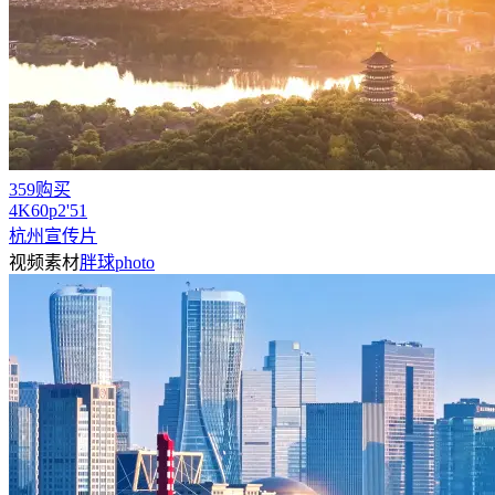
359购买
4
K
60
p
2'51
杭州宣传片
视频素材
胖球photo