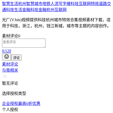
智慧生活
杭州智慧城市
地铁
人流
写字楼
科技互联网
特效
道路交
通
科技生活
金融
科技金融
杭州互联网
光厂(VJshi)视频提供
科技杭州城市特效合集
视频素材
下载，适
用于
科技，浙江，杭州，钱江新城，城市等主题
的内容创作。
素材评论
0
0
/
120
评论
素材评论
与我相关
暂无评论
选择授权类型
企业授权最高6折优惠
个人授权