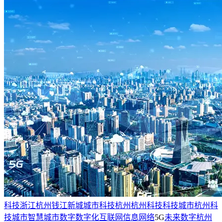
科技
浙江
杭州
钱江新城
城市
科技杭州
杭州科技
科技城市
杭州科
技城市
智慧城市
数字
数字化
互联网
信息
网络
5G
未来
数字杭州