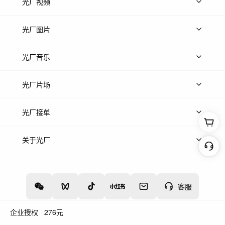
光厂视频
上传视频
精品视频
精选专辑
免费素材
光厂图片
上传图片
精品图片
光厂音乐
热门音乐
免费音效
热门歌单
立即入驻
光厂片场
上传案例
AI找镜头
片场榜单
精选案例
光厂接单
上架服务
热门服务
创作人
关于光厂
关于我们
诚聘英才
帮助中心
权责声明
客服
企业授权
276
元