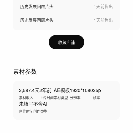
历史发展回顾片头
1天前
售出
历史发展回顾片头
1天前
售出
收藏店铺
素材参数
3,587.4元
2年前
AE模板
1920*1080
25p
素材收入
上传时间
素材类型
分辨率
帧率
未填写
不含AI
创作时间
创作类型