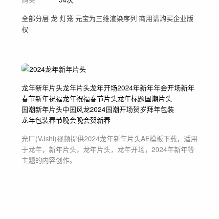
全部分层 龙 灯笼 元宝为三维渲染序列 商用请购买企业版
权
龙年
新年片头
龙年片头
龙年开场
2024年新年
年会开场
新年
春节
新年祝福
龙年祝福
春节片头
龙年标题
国潮片头
国潮新年片头
中国风
龙
2024
国潮开场
贺岁
拜年包装
龙年包装
春节晚会
晚会
贺新春
光厂(VJshi)视频提供
2024龙年新年片头
AE模板
下载，适用
于
龙年，新年片头，龙年片头，龙年开场，2024年新年等
主题
的内容创作。