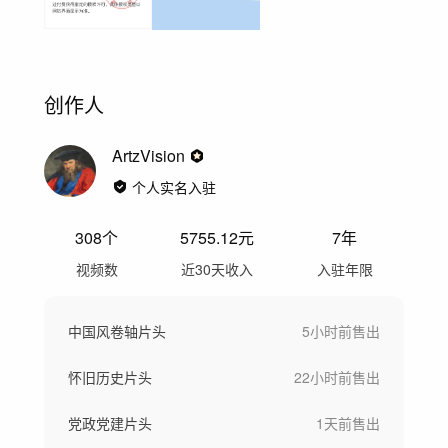
创作人
ArtzVision
个人实名入驻
308
个
5755.12
元
7年
视频数
近30天收入
入驻年限
中国风卷轴片头
5小时前
售出
怀旧历史片头
22小时前
售出
党政党建片头
1天前
售出