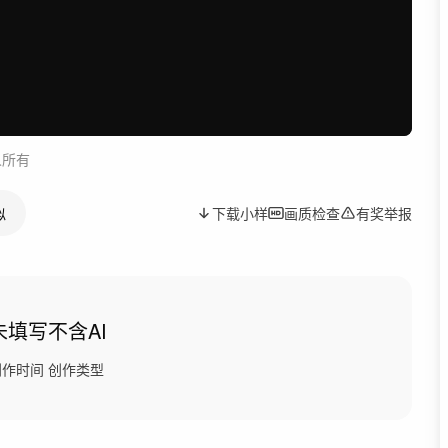
人所有
似
下载小样
画质检查
有奖举报
未填写
不含AI
创作时间
创作类型