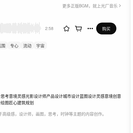
更多正版BGM，就上光厂音乐
2:58
购买
氛围
专心
流动
宇宙
景音乐
航拍
公益
计
思考意境
灵感
光影设计师
产品设计
城市设计
蓝图
设计灵感
意境创意
计
绘图
匠心
建筑规划
于
高级感，设计师，画图，思考，时钟等主题
的内容创作。