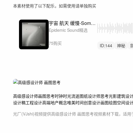
本素材使用了以下配乐，如需使用请单独购买
宇宙 航天 缓慢-Somewhere in Space
Epidemic Sound精选
75购买
ID:
144
神秘
航天
钢琴
背
高级感
设计师
画图
思考
时钟
时光流逝
图纸
设计师思考
光影
建筑设
设计稿
工程设计
高端地产概念
唯美时间
创意设计
画图绘图
空间设
光厂(VJshi)视频提供
高级感设计师 画图思考
视频素材
下载，适用