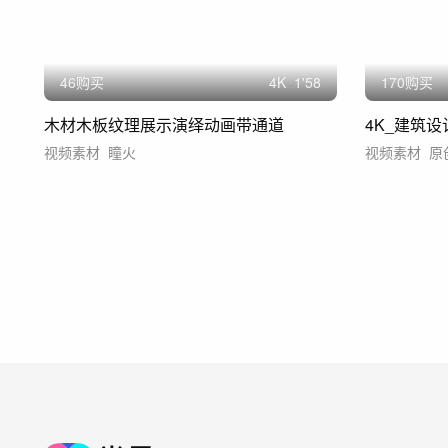
46购买
4
K
1'58
170购买
木材木板纹理展示演绎动画带通道
4K_建筑
视频素材
瞳火
视频素材
原