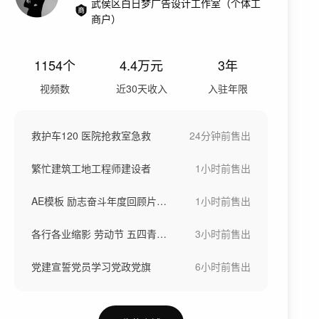
武侯区白日梦广告设计工作室（个体工
商户）
1154
个
4.4万
元
3年
视频数
近30天收入
入驻年限
救护车120 医院抢救室急救
24分钟前
售出
繁忙建筑工地工程师建设者
1小时前
售出
AE模板 励志奋斗年度回顾片头快闪
1小时前
售出
各行各业缩影 劳动节 五四青年节
3小时前
售出
党建宣誓党员学习党政党旗
6小时前
售出