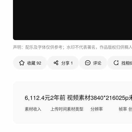
声明：配乐及字体仅供参考；水印不代表署名，作品版权归供稿
收藏
92
分享
1
评论
找相
6,112.4元
2年前
视频素材
3840*2160
25p
素材收入
上传时间
素材类型
分辨率
帧率