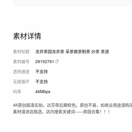
素材详情
素材标题
龙井茶园龙井茶 采茶做茶制茶 炒茶 茶道
素材编号
29152761
透明通道
不支持
无缝循环
不支持
码率
46Mbps
4K原创超清实拍，达芬奇后期校色。原创不易，如商业用途请购
素材请进店挑选，店内搜索关键词——茶园合集！！！