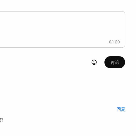
0
/
120
评论
回复
吗？