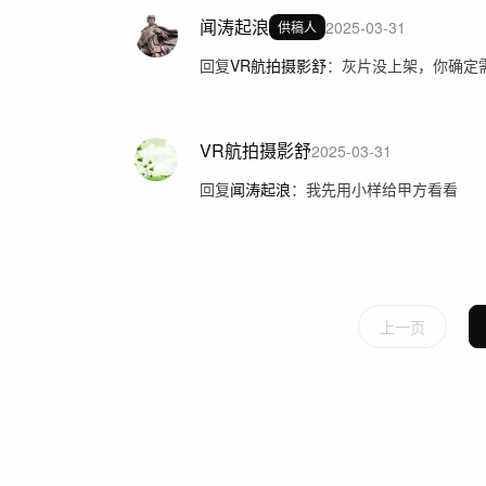
闻涛起浪
2025-03-31
供稿人
回复
VR航拍摄影舒
：
灰片没上架，你确定
VR航拍摄影舒
2025-03-31
回复
闻涛起浪
：
我先用小样给甲方看看
上一页