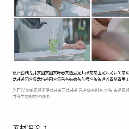
杭州西湖龙井茶园
茶园
茶叶
春茶
西湖龙井
绿茶
茶山
龙井
龙井问茶
龙井茶园合集
龙坞茶园合集
采茶姑娘
茶艺师
泡茶
茶道
摊青杀青
手
光厂(VJshi)视频提供
龙井茶园龙井茶 采茶做茶制茶 炒茶 茶道
视
井等主题
的内容创作。
素材评论
1