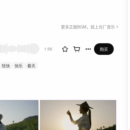
更多正版BGM，就上光厂音乐
1:56
购买
轻快
快乐
春天
风景
美食
舒缓
放松
戏
古风
国风