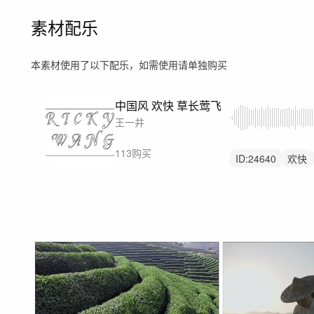
素材配乐
本素材使用了以下配乐，如需使用请单独购买
中国风 欢快 草长莺飞
王一井
113购买
ID:
24640
欢快
中国风
自然
律动
旅游
游