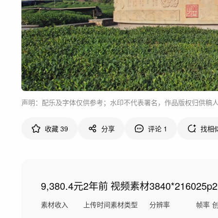
声明：配乐及字体仅供参考；水印不代表署名，作品版权归供稿
收藏
39
分享
评论
1
找相
9,380.4元
2年前
视频素材
3840*2160
25p
素材收入
上传时间
素材类型
分辨率
帧率