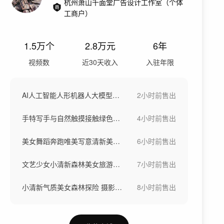
杭州萧山千面堂广告设计工作室（个体
工商户）
1.5万
个
2.8万
元
6年
视频数
近30天收入
入驻年限
AI人工智能人形机器人大模型科技智能设备
2小时前
售出
手特写手与自然触摸接触绿色生态与生命力
4小时前
售出
美女舞蹈奔跑唯美写意清新美女大自然舞者
6小时前
售出
文艺少女小清新森林美女旅游宣传感受自然
7小时前
售出
小清新气质美女森林探险 摄影阳光穿透树林
8小时前
售出