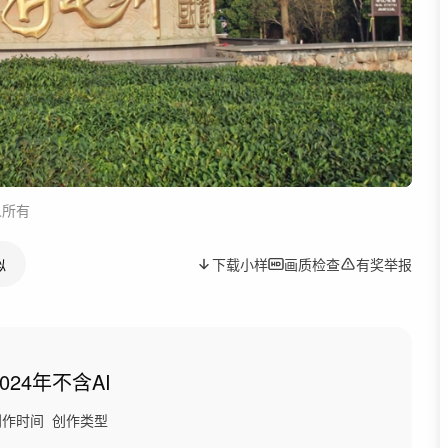
人所有
似
下载小样
画质检查
有奖举报
2024年
不含AI
创作时间
创作类型