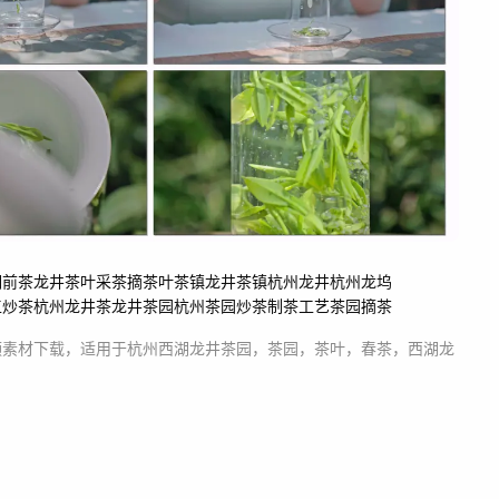
明前茶
龙井茶叶
采茶
摘茶叶
茶镇
龙井茶镇
杭州龙井
杭州龙坞
工炒茶
杭州龙井茶
龙井茶园
杭州茶园
炒茶制茶工艺
茶园摘茶
频素材
下载，适用于
杭州西湖龙井茶园，茶园，茶叶，春茶，西湖龙