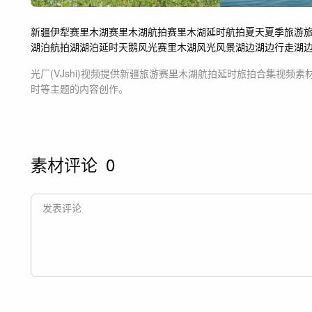
新疆
伊犁
赛里木湖
赛里木湖航拍
赛里木湖延时
航拍
夏天
夏季
旅游
湖泊航拍
湖
湖泊延时
天鹅
风光
赛里木湖风光
风景
湖边
湖边行走
湖
光厂(VJshi)视频提供
新疆旅游赛里木湖航拍延时旅拍合集
视频素
时等主题
的内容创作。
素材评论
0