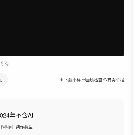
人所有
似
下载小样
画质检查
有奖举报
2024年
不含AI
创作时间
创作类型