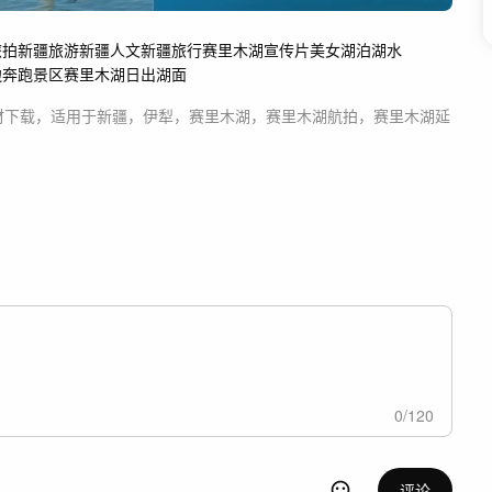
旅拍
新疆旅游
新疆人文
新疆旅行
赛里木湖宣传片
美女
湖泊
湖水
边奔跑
景区
赛里木湖日出
湖面
材
下载，适用于
新疆，伊犁，赛里木湖，赛里木湖航拍，赛里木湖延
0
/
120
评论