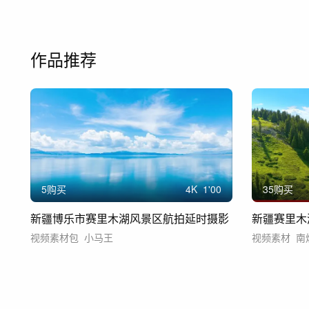
作品推荐
5购买
4
K
1'00
35购买
新疆博乐市赛里木湖风景区航拍延时摄影
视频素材包
小马王
视频素材
南