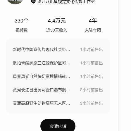
温江八爪鱼视觉文化传媒工作室
330
个
4.4万
元
4年
视频数
近30天收入
入驻年限
新时代中国宣传片现代社会经济发展祖国风光
1小时前
售出
航拍青藏高原三江源保护区可可西里野生动物
1小时前
售出
风景风光自然快切意境情绪转场空镜头快节奏
1小时前
售出
黄河长江日出黄河壶口瀑布航拍河水汹涌奔涌
2小时前
售出
青藏高原野生动物高原无人区生态自然保护区
3小时前
售出
收藏店铺