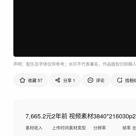
声明：配乐及字体仅供参考；水印不代表署名，作品版权归供稿
收藏
57
分享
1
评论
找相
7,665.2元
2年前
视频素材
3840*2160
30p
素材收入
上传时间
素材类型
分辨率
帧率