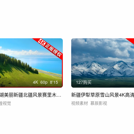
4
K
60
p
8'15
127购买
新疆赛里木湖美丽新疆北疆风景赛里木湖风景
新疆伊犁草原雪山风景4K高
煌视觉
视频素材
慕辰影视