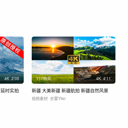
4
K
2'05
117购买
4
K
4'11
清延时实拍
新疆 大美新疆 新疆航拍 新疆自然风景
视频素材
亦雷Yilei