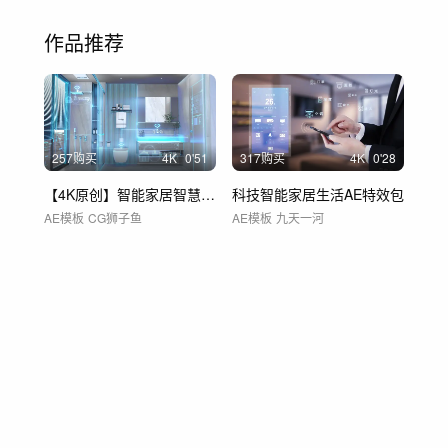
作品推荐
257购买
4
K
0'51
317购买
4
K
0'28
【4K原创】智能家居智慧生活AE模板
科技智能家居生活AE特效包
AE模板
CG狮子鱼
AE模板
九天一河