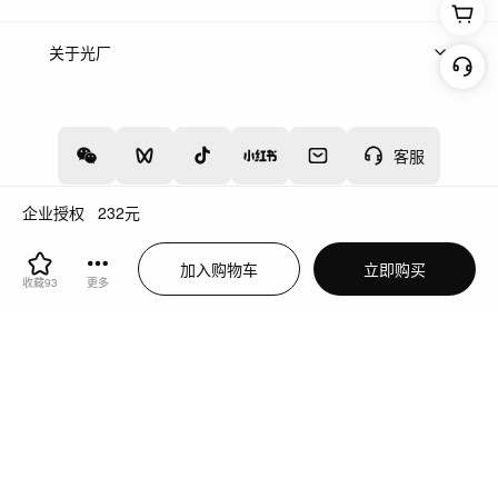
上架服务
热门服务
创作人
关于光厂
关于我们
诚聘英才
帮助中心
权责声明
客服
企业授权
232
元
增值电信业务经营许可证：川B2-20160192
蜀ICP备12020238号-4
加入购物车
立即购买
川公网安备51019002000262
违法和不良信息举报中心
收藏
93
更多
切换到电脑版