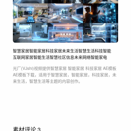
智慧家居
智能家居
科技家居
未来生活
智慧生活
科技
智能
互联网
家居
智能生活
智慧社区
信息
未来
网络
智能家电
光厂(VJshi)视频提供
智慧家居 智能家居 科技家居 AE模板
AE模板
下载，适用于
智慧家居，智能家居，科技家居，未
来生活，智慧生活等主题
的内容创作。
素材评论
3