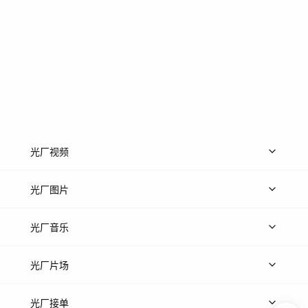
光厂视频
上传视频
精品视频
精选专辑
免费素材
光厂图片
上传图片
精品图片
光厂音乐
热门音乐
免费音效
热门歌单
立即入驻
光厂片场
上传案例
AI找镜头
片场榜单
精选案例
光厂接单