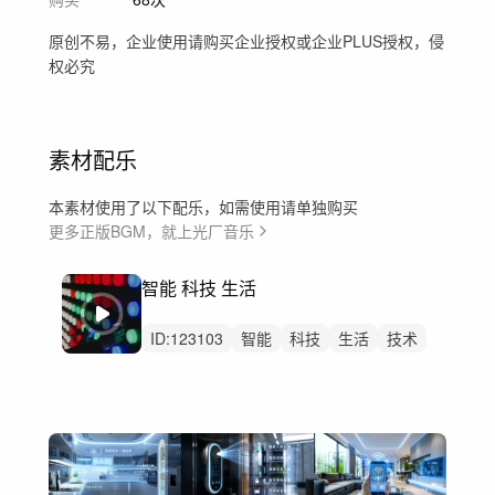
原创不易，企业使用请购买企业授权或企业PLUS授权，侵
权必究
素材配乐
本素材使用了以下配乐，如需使用请单独购买
更多正版BGM，就上光厂音乐
智能 科技 生活
ID:
123103
智能
科技
生活
技术
科普
宣传片
循环
企业
展示
商品
数码
设计
背景
氛围
动力