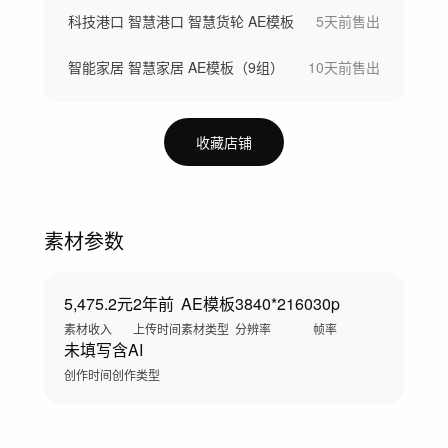
科技港口 智慧港口 智慧货轮 AE模板
5天前
售出
智能家居 智慧家居 AE模板（9组）
10天前
售出
收藏店铺
素材参数
5,475.2元
2年前
AE模板
3840*2160
30p
素材收入
上传时间
素材类型
分辨率
帧率
未填写
含AI
创作时间
创作类型