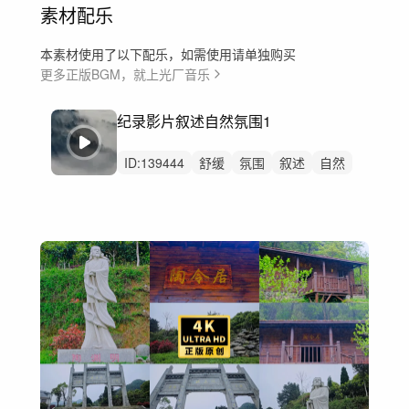
素材配乐
本素材使用了以下配乐，如需使用请单独购买
更多正版BGM，就上光厂音乐
纪录影片叙述自然氛围1
ID:
139444
舒缓
氛围
叙述
自然
空灵
神秘
航拍
叙事
大气
背景音乐
广告
宣传片
环境
微电影
回忆