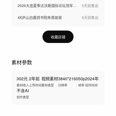
2026大连夏季达沃斯国际论坛领军者年会
5天前
售出
4K庐山白鹿洞书院朱熹故居
6天前
售出
收藏店铺
素材参数
302元
2年前
视频素材
3840*2160
50p
2024年
素材收入
上传时间
素材类型
分辨率
帧率
创作时间
不含AI
创作类型