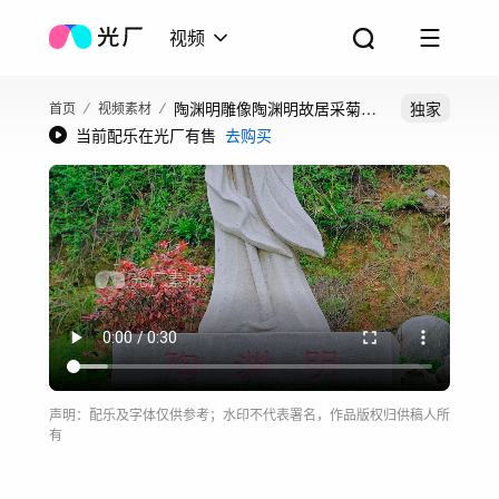
视频
陶渊明雕像陶渊明故居采菊东
独家
首页
视频素材
当前配乐在光厂有售
去购买
篱下
声明：配乐及字体仅供参考；水印不代表署名，作品版权归供稿人所
有