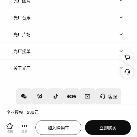
上传视频
精品视频
精选专辑
免费素材
光厂图片
上传图片
精品图片
光厂音乐
热门音乐
免费音效
热门歌单
立即入驻
光厂片场
上传案例
AI找镜头
片场榜单
精选案例
光厂接单
上架服务
热门服务
创作人
关于光厂
关于我们
诚聘英才
帮助中心
权责声明
客服
企业授权
232
元
增值电信业务经营许可证：川B2-20160192
蜀ICP备12020238号-4
加入购物车
立即购买
川公网安备51019002000262
违法和不良信息举报中心
收藏
更多