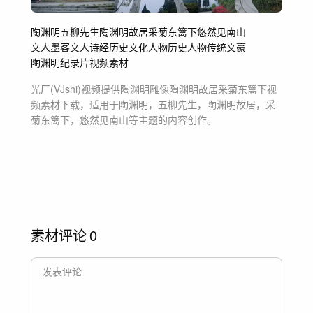
陶渊明
五柳先生
陶渊明故居
采菊东篱下
悠然见南山
文人墨客
文人
诗经
历史文化
人物
历史人物
传统文豪
陶渊明纪录片
视频素材
光厂(VJshi)视频提供
陶渊明雕像陶渊明故居采菊东篱下
视
频素材
下载，适用于
陶渊明，五柳先生，陶渊明故居，采
菊东篱下，悠然见南山等主题
的内容创作。
素材评论
0