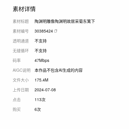
素材详情
素材标题
陶渊明雕像陶渊明故居采菊东篱下
素材编号
30385424
透明通道
不支持
无缝循环
不支持
码率
47Mbps
AIGC说明
本作品不包含AI生成的内容
文件大小
175.4M
上传日期
2024-07-08
点击
113次
购买
6次