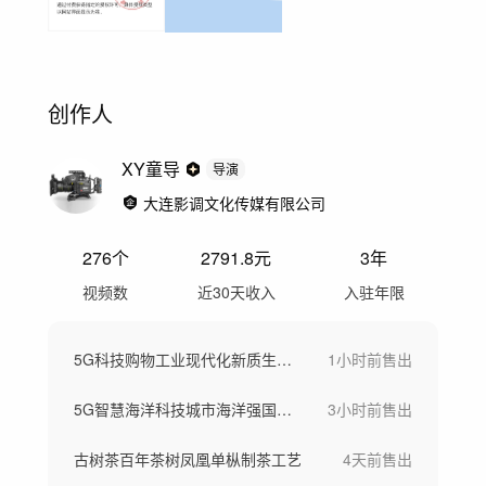
创作人
XY童导
导演
大连影调文化传媒有限公司
276
个
2791.8
元
3年
视频数
近30天收入
入驻年限
5G科技购物工业现代化新质生产力
1小时前
售出
5G智慧海洋科技城市海洋强国素材
3小时前
售出
古树茶百年茶树凤凰单枞制茶工艺
4天前
售出