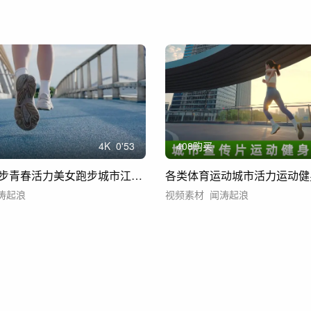
4
K
0'53
408购买
年轻美女跑步青春活力美女跑步城市江边运动
涛起浪
视频素材
闻涛起浪