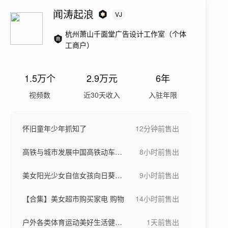
闻涛起浪
VJ
杭州萧山千面堂广告设计工作室（个体
工商户）
1.5万
个
2.9万
元
6年
视频数
近30天收入
入驻年限
怀旧童年少年抓知了
12分钟前
售出
高铁与城市发展中国高铁动车高铁站候车大厅
8小时前
售出
美女阳光少女自信女孩向日葵稻田骑车画画
9小时前
售出
【合集】美女超市购买家电 购物
14小时前
售出
户外各类体育运动美好生活健康生活城市宣传
1天前
售出