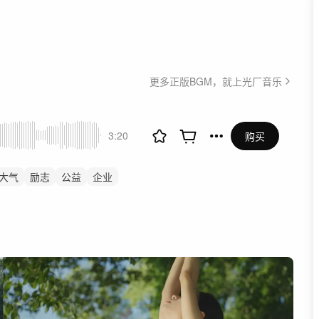
更多正版BGM，就上光厂音乐
3:20
购买
大气
励志
公益
企业
告
采访
访谈
专访
积极向上
人物纪录片