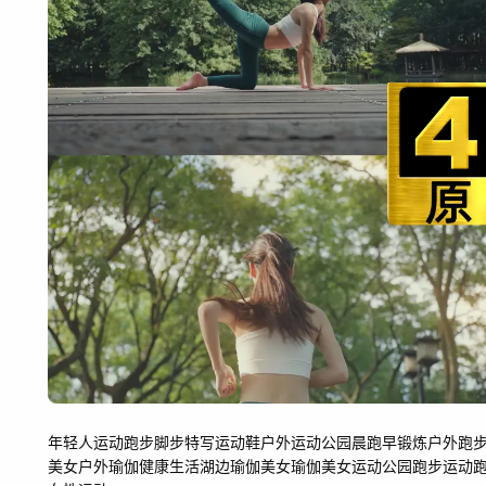
年轻人运动
跑步
脚步特写
运动鞋
户外运动
公园晨跑
早锻炼
户外跑
美女户外瑜伽
健康生活
湖边瑜伽
美女瑜伽
美女运动
公园跑步
运动