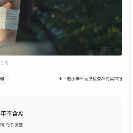
人所有
似
下载小样
画质检查
有奖举报
4年
不含AI
间
创作类型