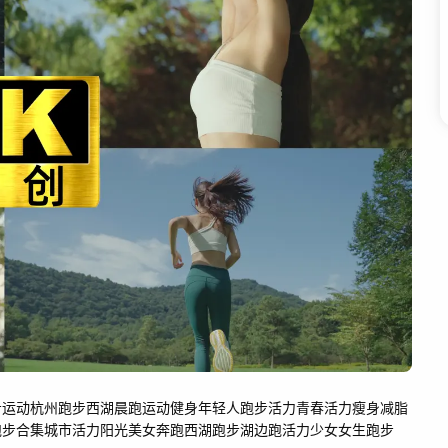
步运动
杭州跑步
西湖晨跑
运动健身
年轻人跑步活力
青春活力
瘦身减脂
跑步合集
城市活力
阳光美女
奔跑
西湖跑步
湖边跑
活力少女
女生跑步