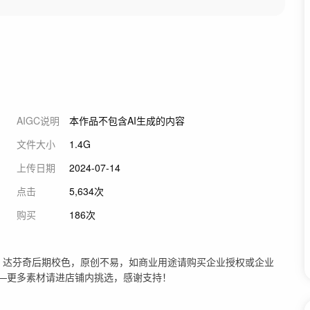
AIGC说明
本作品不包含AI生成的内容
文件大小
1.4G
上传日期
2024-07-14
点击
5,634次
购买
186次
l ，原创4K超清实拍，达芬奇后期校色，原创不易，如商业用途请购买企业授权或企业
——更多素材请进店铺内挑选，感谢支持！