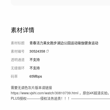
素材详情
素材标题
青春活力美女跑步湖边公园运动瑜伽健身运动
素材编号
30524358
透明通道
不支持
无缝循环
不支持
码率
65Mbps
需要无调色灰片版本请链接
https://www.vjshi.com/watch/30810739.htm
PLUS授权————侵权法务追责！！！——————————