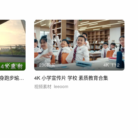
4
K
5'18
236购买
4
K
1'12
各类体育运动城市活力运动健身跑步瑜伽足球
4K 小学宣传片 学校 素质教育合集
视频素材
leeoom