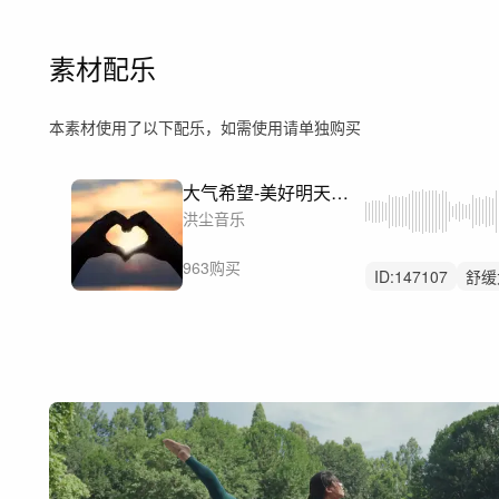
素材配乐
本素材使用了以下配乐，如需使用请单独购买
大气希望-美好明天（励志温暖积极奋进）
洪尘音乐
963购买
ID:
147107
舒缓
党建
党政
广
宣传片
开篇
校园学校毕业招生