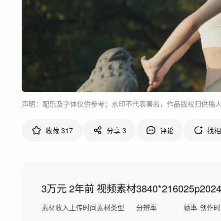
声明：配乐及字体仅供参考；水印不代表署名，作品版权归供稿
收藏
317
分享
3
评论
找相
3万元
2年前
视频素材
3840*2160
25p
202
素材收入
上传时间
素材类型
分辨率
帧率
创作时