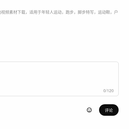
动
视频素材
下载，适用于
年轻人运动，跑步，脚步特写，运动鞋，户
0
/
120
评论