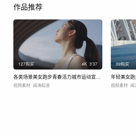
作品推荐
127购买
4
K
3'37
39购买
各类场景美女跑步青春活力城市运动宣传晨跑
视频素材
闻涛起浪
视频素材
闻