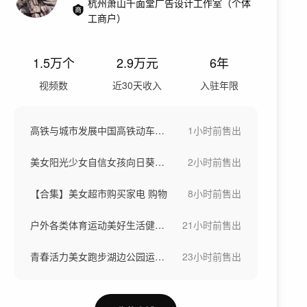
杭州萧山千面堂广告设计工作室（个体
工商户）
1.5万
个
2.9万
元
6年
视频数
近30天收入
入驻年限
高铁与城市发展中国高铁动车高铁站候车大厅
1小时前
售出
美女阳光少女自信女孩向日葵稻田骑车画画
2小时前
售出
【合集】美女超市购买家电 购物
8小时前
售出
户外各类体育运动美好生活健康生活城市宣传
21小时前
售出
青春活力美女跑步湖边公园运动瑜伽健身运动
23小时前
售出