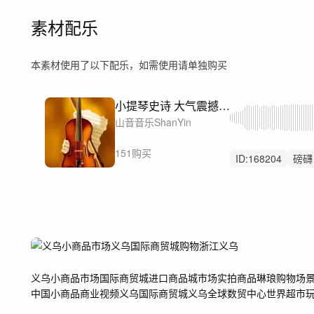
素材配乐
本素材使用了以下配乐，如需使用请单独购买
小提琴史诗 大气震撼宣传
山音音乐ShanYin
151购买
ID:
168204
磅礴
希望
紧张
汽
高级
震撼
励
义乌
小商品市场
国际商贸城
进口商品城
市场实拍
商品琳琅
购物场
中国小商品
商业视频
义乌国际商贸城
义乌全球数贸中心
世界超市