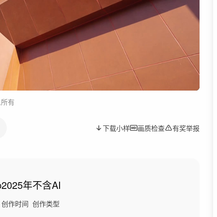
人所有
下载小样
画质检查
有奖举报
p
2025年
不含AI
创作时间
创作类型