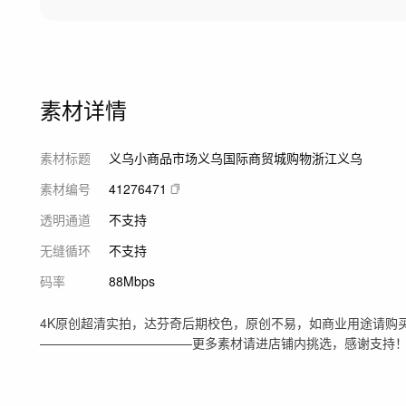
素材详情
素材标题
义乌小商品市场义乌国际商贸城购物浙江义乌
素材编号
41276471
透明通道
不支持
无缝循环
不支持
码率
88Mbps
4K原创超清实拍，达芬奇后期校色，原创不易，如商业用途请购买
————————————更多素材请进店铺内挑选，感谢支持