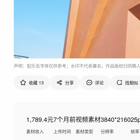
声明：配乐及字体仅供参考；水印不代表署名，作品版权归供稿
收藏
13
分享
评论
找相似
1,789.4元
7个月前
视频素材
3840*2160
25
素材收入
上传时间
素材类型
分辨率
帧率