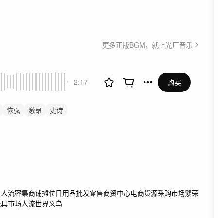
更多正版BGM，就上光厂音乐
2:17
购买
恢弘
激昂
史诗
车
激烈
重鼓点
大气
志
振奋
开场
景
人流密集
商铺
摊位
日用品
批发零售
商贸中心
电商货源
采购
市场繁荣
玩具
市场人流
世界义乌