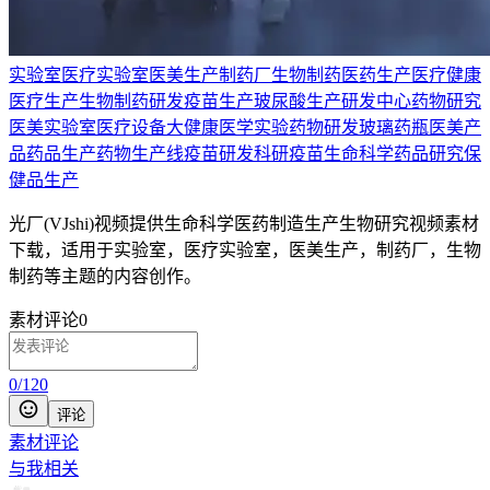
实验室
医疗实验室
医美生产
制药厂
生物制药
医药生产
医疗健康
医疗生产
生物制药研发
疫苗生产
玻尿酸生产
研发中心
药物研究
医美实验室
医疗设备
大健康
医学实验
药物研发
玻璃药瓶
医美产
品
药品生产
药物生产线
疫苗研发
科研
疫苗
生命科学
药品研究
保
健品生产
光厂(VJshi)视频提供
生命科学医药制造生产生物研究
视频素材
下载，适用于
实验室，医疗实验室，医美生产，制药厂，生物
制药等主题
的内容创作。
素材评论
0
0
/
120
评论
素材评论
与我相关