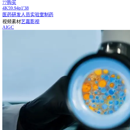
77购买
4
K
59.94
p
1'38
医药研发人员实验室制药
视频素材
艺嘉影视
AIGC