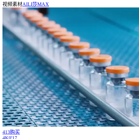
视频素材
AILI莎MAX
413购买
4
K
0'17