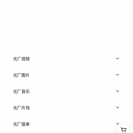
光厂视频
上传视频
精品视频
精选专辑
免费素材
光厂图片
上传图片
精品图片
光厂音乐
热门音乐
免费音效
热门歌单
立即入驻
光厂片场
上传案例
AI找镜头
片场榜单
精选案例
光厂接单