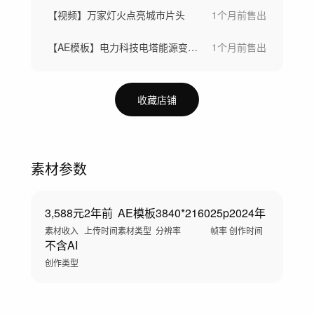
【视频】万家灯火点亮城市片头
1个月前
售出
【AE模板】电力科技电塔能源变电站片头
1个月前
售出
收藏店铺
素材参数
3,588元
2年前
AE模板
3840*2160
25p
2024年
素材收入
上传时间
素材类型
分辨率
帧率
创作时间
不含AI
创作类型