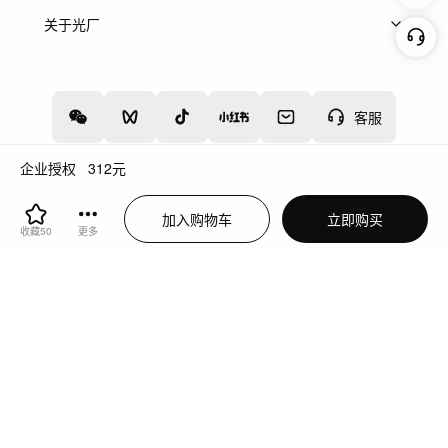
上架服务
热门服务
创作人
关于光厂
关于我们
诚聘英才
帮助中心
权责声明
客服
企业授权
312
元
增值电信业务经营许可证：川B2-20160192
蜀ICP备12020238号-4
加入购物车
立即购买
川公网安备51019002000262
违法和不良信息举报中心
收藏
50
更多
切换到电脑版