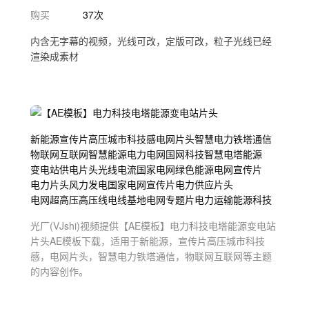
购买
37次
内含无字幕的视频，光线可改，定版可改，粒子光线已经
渲染成素材
新能源
宣传片高压城市科技感
电网片头
智慧电力铁塔通信
物联网互联网
智慧能源
电力
电网
国网
科技
智慧电塔
能源
变电站
供电
片头
光线
电流
国家电网
绿色能源
电网宣传片
电力片头
风力发电
国家电网宣传片
电力供应片头
电网超高压
高压线电线基地
电网专题片
电力运输能源科技
光厂(VJshi)视频提供
【AE模板】电力科技电塔能源变电站
片头
AE模板
下载，适用于
新能源，宣传片高压城市科技
感，电网片头，智慧电力铁塔通信，物联网互联网等主题
的内容创作。