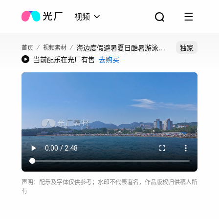
视频
海边度假避暑夏日酷暑游泳海
独家
首页
视频素材
当前配乐在光厂有售
去购买
水浴戏水
声明：配乐及字体仅供参考；水印不代表署名，作品版权归供稿人所
有