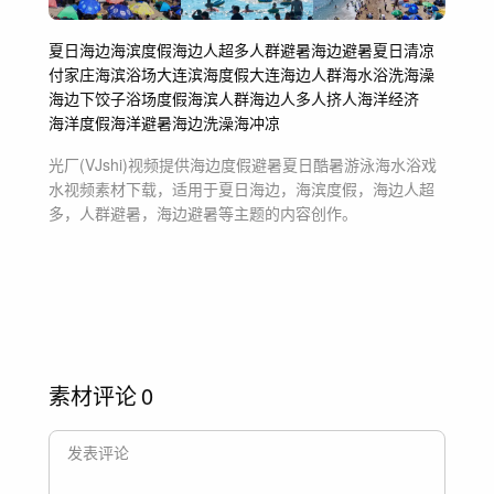
夏日海边
海滨度假
海边人超多
人群避暑
海边避暑
夏日清凉
付家庄海滨浴场
大连滨海度假
大连海边人群
海水浴
洗海澡
海边下饺子
浴场
度假
海滨人群
海边人多
人挤人
海洋经济
海洋度假
海洋避暑
海边洗澡
海冲凉
光厂(VJshi)视频提供
海边度假避暑夏日酷暑游泳海水浴戏
水
视频素材
下载，适用于
夏日海边，海滨度假，海边人超
多，人群避暑，海边避暑等主题
的内容创作。
素材评论
0