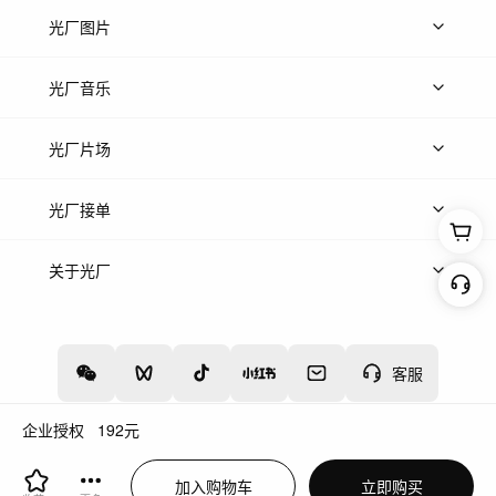
上传视频
精品视频
精选专辑
免费素材
光厂图片
上传图片
精品图片
光厂音乐
热门音乐
免费音效
热门歌单
立即入驻
光厂片场
上传案例
AI找镜头
片场榜单
精选案例
光厂接单
上架服务
热门服务
创作人
关于光厂
关于我们
诚聘英才
帮助中心
权责声明
客服
企业授权
192
元
增值电信业务经营许可证：川B2-20160192
蜀ICP备12020238号-4
加入购物车
立即购买
川公网安备51019002000262
违法和不良信息举报中心