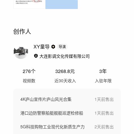
创作人
XY童导
导演
大连影调文化传媒有限公司
276
个
3268.8
元
3年
视频数
近30天收入
入驻年限
4K庐山宣传片庐山风光合集
1天前
售出
港口边防警察船艇舰艇巡逻检修船
1天前
售出
5G科技购物工业现代化新质生产力
2天前
售出