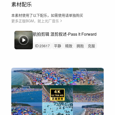
素材配乐
本素材使用了以下配乐，如需使用请单独购买
更多正版BGM，就上光厂音乐
航拍剪辑 混剪叙述-Pass It Forward
ID:
23617
平静
精致
拥抱
克服
工作
脆弱
感动
故事
公益
航拍
思念
采访
讲述
访谈
故事