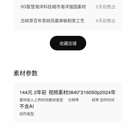
5G智慧海洋科技城市海洋强国素材
2天前
售出
古树茶百年茶树凤凰单枞制茶工艺
6天前
售出
收藏店铺
素材参数
144元
2年前
视频素材
3840*2160
50p
2024年
素材收入
上传时间
素材类型
分辨率
帧率
创作时间
不含AI
创作类型