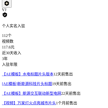
VJ
个人实名入驻
112
个
视频数
117.6
元
近30天收入
3年
入驻年限
【AE模板】水电标题片头版本
12天前
售出
[AE模板]新能源科技片头标题
19天前
售出
【AE模板】能源交互联动新型电网
22天前
售出
【视频】万家灯火点亮城市片头
1个月前
售出