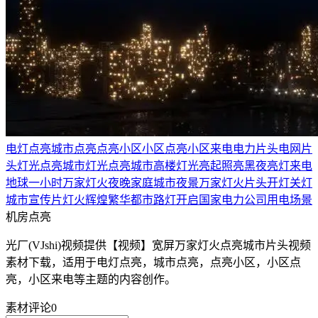
电灯点亮
城市点亮
点亮小区
小区点亮
小区来电
电力片头
电网片
头
灯光点亮城市
灯光点亮
城市
高楼
灯光
亮起
照亮
黑夜
亮灯
来电
地球一小时
万家灯火
夜晚家庭
城市夜景
万家灯火片头
开灯关灯
城市宣传片
灯火辉煌
繁华都市
路灯开启
国家电力公司
用电场景
机房点亮
光厂(VJshi)视频提供
【视频】宽屏万家灯火点亮城市片头
视频
素材
下载，适用于
电灯点亮，城市点亮，点亮小区，小区点
亮，小区来电等主题
的内容创作。
素材评论
0