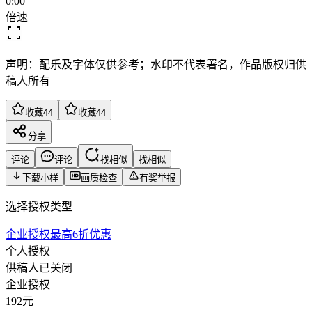
0:00
倍速
声明：配乐及字体仅供参考；水印不代表署名，作品版权归供
稿人所有
收藏
44
收藏
44
分享
评论
评论
找相似
找相似
下载小样
画质检查
有奖举报
选择授权类型
企业授权最高6折优惠
个人授权
供稿人已关闭
企业授权
192
元