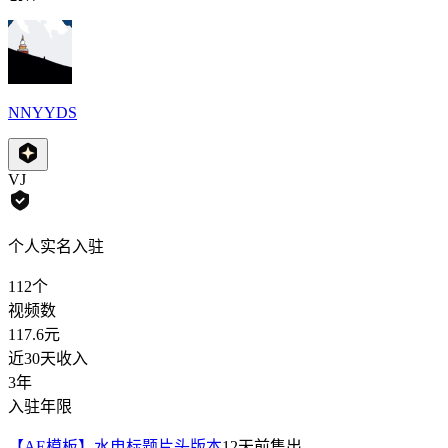
NNYYDS
VJ
个人实名入驻
112
个
视频数
117.6
元
近30天收入
3年
入驻年限
【AE模板】水电标题片头版本
12天前
售出