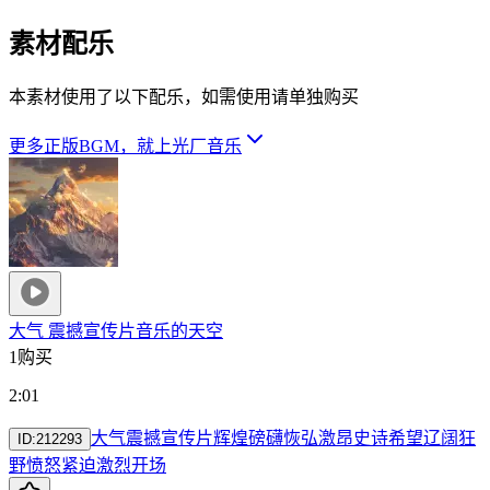
素材配乐
本素材使用了以下配乐，如需使用请单独购买
更多正版BGM，就上光厂音乐
大气 震撼宣传片
音乐的天空
1购买
2:01
大气
震撼
宣传片
辉煌
磅礴
恢弘
激昂
史诗
希望
辽阔
狂
ID:
212293
野
愤怒
紧迫
激烈
开场