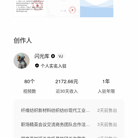
创作人
闪光库
VJ
个人实名入驻
80
个
2172.66
元
1年
视频数
近30天收入
入驻年限
纤维纺织新材料纺织纺纱现代工业车间工厂
2天前
售出
职场精英会议交流商务团队合作洽谈团队欢呼
3天前
售出