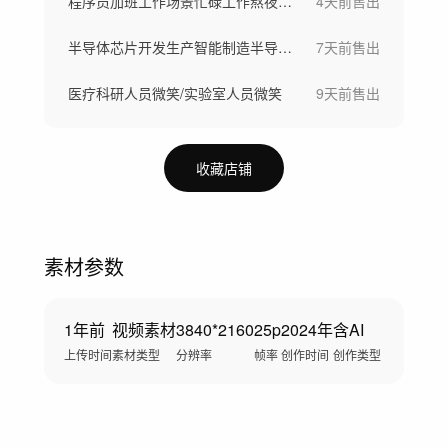
程序员加班工作场景忙碌工作熬夜写代码
4天前
售出
半导体芯片开发生产智能制造半导体晶圆制造
7天前
售出
医疗科研人员微笑/实验室人员微笑
9天前
售出
收藏店铺
素材参数
1年前
视频素材
3840*2160
25p
2024年
含AI
上传时间
素材类型
分辨率
帧率
创作时间
创作类型