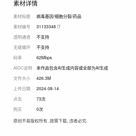
素材详情
素材标题
病毒基因/细胞分裂/药品
素材编号
31133348
透明通道
不支持
无缝循环
不支持
码率
62Mbps
AIGC说明
本作品包含AI生成内容或全部为AI生成
文件大小
426.3M
上传日期
2024-08-14
点击
73次
购买
0次
原创不易版权所有 ,按需下载, 违者必究.