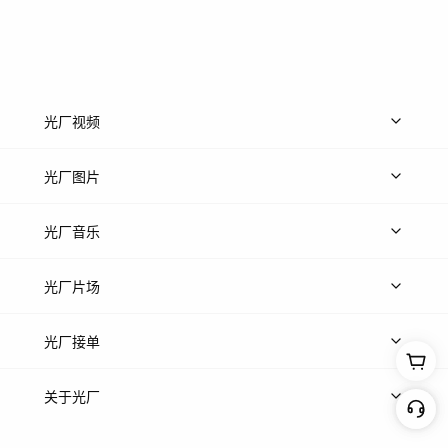
光厂视频
上传视频
精品视频
精选专辑
免费素材
光厂图片
上传图片
精品图片
光厂音乐
热门音乐
免费音效
热门歌单
立即入驻
光厂片场
上传案例
AI找镜头
片场榜单
精选案例
光厂接单
上架服务
热门服务
创作人
关于光厂