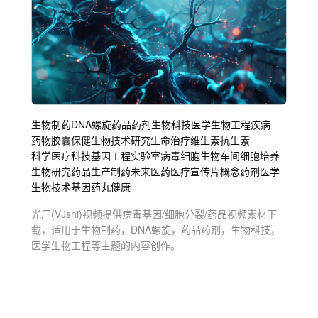
生物制药
DNA螺旋
药品药剂
生物科技
医学生物工程
疾病
药物
胶囊
保健
生物技术研究
生命治疗
维生素
抗生素
科学医疗
科技基因工程
实验室
病毒细胞
生物车间
细胞培养
生物研究
药品生产
制药未来医药
医疗宣传片
概念
药剂
医学
生物技术
基因
药丸
健康
光厂(VJshi)视频提供
病毒基因/细胞分裂/药品
视频素材
下
载，适用于
生物制药，DNA螺旋，药品药剂，生物科技，
医学生物工程等主题
的内容创作。