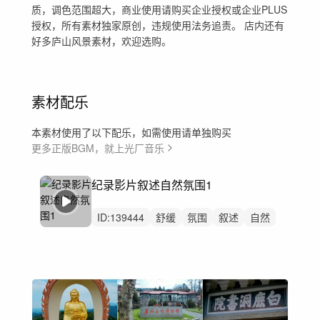
质，调色范围超大，商业使用请购买企业授权或企业PLUS
授权，所有素材独家原创，违规使用法务追责。 店内还有
好多庐山风景素材，欢迎选购。
素材配乐
本素材使用了以下配乐，如需使用请单独购买
更多正版BGM，就上光厂音乐
纪录影片叙述自然氛围1
ID:
139444
舒缓
氛围
叙述
自然
空灵
神秘
航拍
叙事
大气
背景音乐
广告
宣传片
环境
微电影
回忆