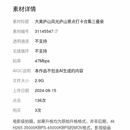
素材详情
素材标题
大美庐山风光庐山景点打卡合集三叠泉
素材编号
31145547
透明通道
不支持
无缝循环
不支持
码率
47Mbps
AIGC说明
本作品不包含AI生成的内容
文件大小
2.9G
上传日期
2024-08-15
点击
136次
购买
3次
电影级拍摄，如果升格均为原始升格格式，并非后期，4k
H265 35000KBPS-45000KBPS的MOV格式，影视级画