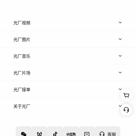
光厂视频
上传视频
精品视频
精选专辑
免费素材
光厂图片
上传图片
精品图片
光厂音乐
热门音乐
免费音效
热门歌单
立即入驻
光厂片场
上传案例
AI找镜头
片场榜单
精选案例
光厂接单
上架服务
热门服务
创作人
关于光厂
关于我们
诚聘英才
帮助中心
权责声明
客服