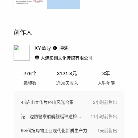
创作人
XY童导
导演
大连影调文化传媒有限公司
276
个
3121.8
元
3年
视频数
近30天收入
入驻年限
4K庐山宣传片庐山风光合集
2小时前
售出
港口边防警察船艇舰艇巡逻检修船
11小时前
售出
5G科技购物工业现代化新质生产力
1天前
售出