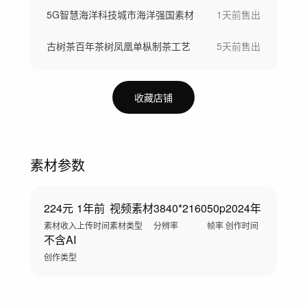
5G智慧海洋科技城市海洋强国素材
1天前
售出
古树茶百年茶树凤凰单枞制茶工艺
5天前
售出
收藏店铺
素材参数
224元
1年前
视频素材
3840*2160
50p
2024年
素材收入
上传时间
素材类型
分辨率
帧率
创作时间
不含AI
创作类型