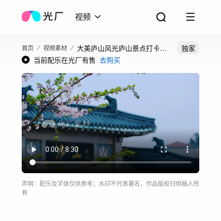
视频
大美庐山风光庐山景点打卡合
独家
首页
视频素材
当前配乐在光厂有售
去购买
集三叠泉
声明：配乐及字体仅供参考；水印不代表署名，作品版权归供稿人所
有