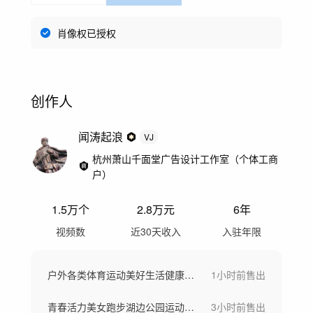
肖像权已授权
创作人
闻涛起浪
VJ
杭州萧山千面堂广告设计工作室（个体工商
户）
1.5万
个
2.8万
元
6年
视频数
近30天收入
入驻年限
户外各类体育运动美好生活健康生活城市宣传
1小时前
售出
青春活力美女跑步湖边公园运动瑜伽健身运动
3小时前
售出