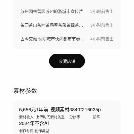
苏州园林留园苏州旅游城市宣传片
3小时前
售出
茶园茶山茶叶茶场春茶采茶绿茶龙井茶明前茶
3小时前
售出
古今交融 快切城市快闪都市节奏 人文生活
4小时前
售出
收藏店铺
素材参数
5,556元
1年前
视频素材
3840*2160
25p
素材收入
上传时间
素材类型
分辨率
帧率
2024年
不含AI
创作时间
创作类型