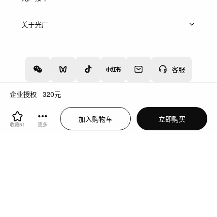
上架服务
热门服务
创作人
关于光厂
关于我们
诚聘英才
帮助中心
权责声明
客服
企业授权
320
元
增值电信业务经营许可证：川B2-20160192
蜀ICP备12020238号-4
加入购物车
立即购买
川公网安备51019002000262
违法和不良信息举报中心
收藏
61
更多
切换到电脑版