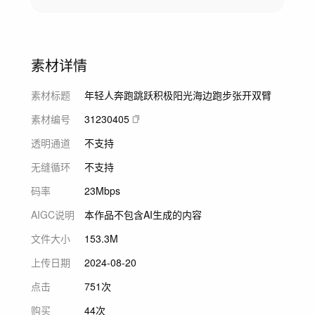
素材详情
素材标题
年轻人奔跑跳跃积极阳光海边跑步张开双臂
素材编号
31230405
透明通道
不支持
无缝循环
不支持
码率
23Mbps
AIGC说明
本作品不包含AI生成的内容
文件大小
153.3M
上传日期
2024-08-20
点击
751次
购买
44次