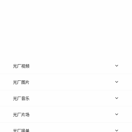
光厂视频
上传视频
精品视频
精选专辑
免费素材
光厂图片
上传图片
精品图片
光厂音乐
热门音乐
免费音效
热门歌单
立即入驻
光厂片场
上传案例
AI找镜头
片场榜单
精选案例
光厂接单