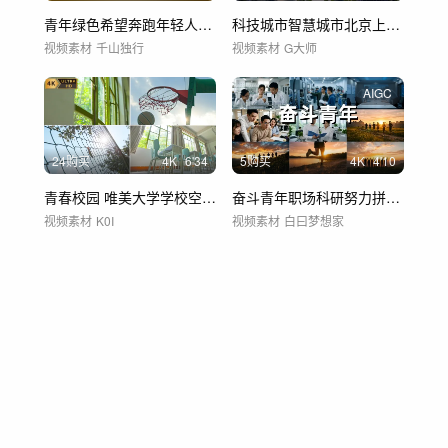
青年绿色希望奔跑年轻人梦想逐梦人才活力
科技城市智慧城市北京上海广州深圳
视频素材
千山独行
视频素材
G大师
AIGC
24购买
4
K
6'34
5购买
4
K
4'10
青春校园 唯美大学学校空镜合集 学校教育
奋斗青年职场科研努力拼搏奔跑五四青年节
视频素材
K0I
视频素材
白曰梦想家