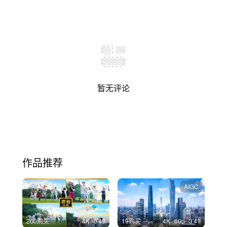
暂无评论
作品推荐
AIGC
260购买
4
K
0'49
19购买
4
K
60
p
3'41