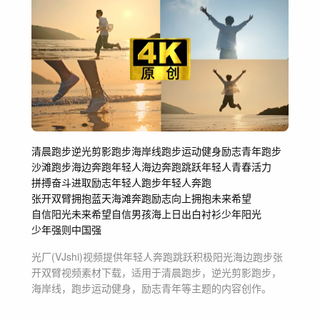
清晨跑步
逆光剪影跑步
海岸线
跑步运动健身
励志青年
跑步
沙滩跑步
海边奔跑
年轻人海边奔跑跳跃
年轻人
青春活力
拼搏奋斗进取励志
年轻人跑步
年轻人奔跑
张开双臂拥抱蓝天
海滩奔跑
励志向上
拥抱未来
希望
自信阳光
未来希望
自信男孩
海上日出
白衬衫少年阳光
少年强则中国强
光厂(VJshi)视频提供
年轻人奔跑跳跃积极阳光海边跑步张
开双臂
视频素材
下载，适用于
清晨跑步，逆光剪影跑步，
海岸线，跑步运动健身，励志青年等主题
的内容创作。