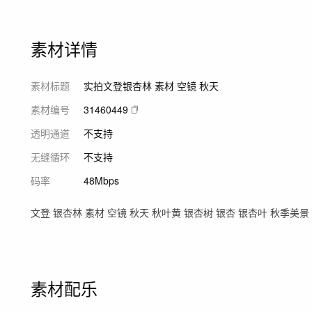
素材详情
素材标题
实拍文登银杏林 素材 空镜 秋天
素材编号
31460449
透明通道
不支持
无缝循环
不支持
码率
48Mbps
文登 银杏林 素材 空镜 秋天 秋叶黄 银杏树 银杏 银杏叶 秋季美景
素材配乐