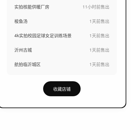
实拍核能供暖厂房
11小时前
售出
梭鱼汤
1天前
售出
4k实拍校园足球女足训练场景
1天前
售出
沂州古城
1天前
售出
航拍临沂城区
1天前
售出
收藏店铺