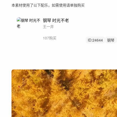
本素材使用了以下配乐，如需使用请单独购买
钢琴 时光不老
王一井
107购买
ID:
24644
钢琴
安静
平静
风
纪录片
采访