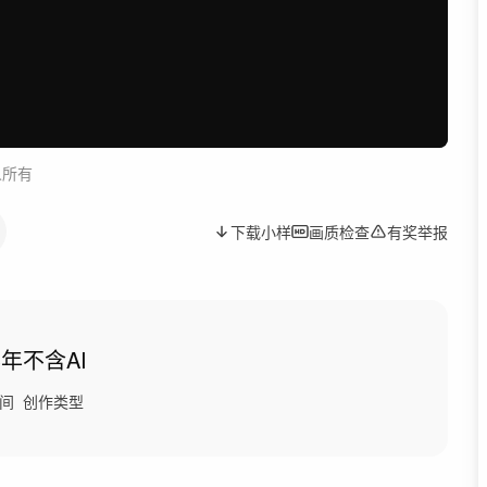
人所有
下载小样
画质检查
有奖举报
3年
不含AI
间
创作类型