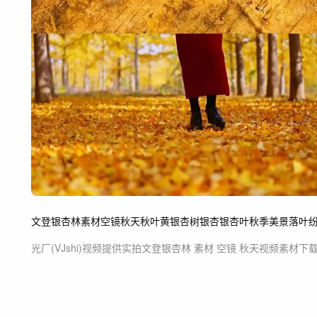
文登
银杏林
素材
空镜
秋天
秋叶黄
银杏树
银杏
银杏叶
秋季美景
落叶
光厂(VJshi)视频提供
实拍文登银杏林 素材 空镜 秋天
视频素材
下