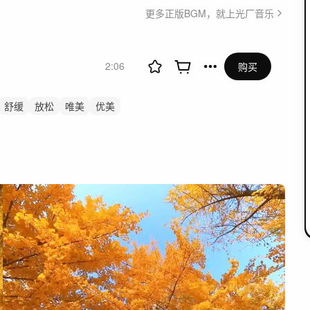
更多正版BGM，就上光厂音乐
2:06
购买
舒缓
放松
唯美
优美
景
自然
治愈
人物
感动
感人