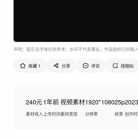
声明：配乐及字体仅供参考；水印不代表署名，作品版权归供稿
收藏
1
分享
评论
找相似
240元
1年前
视频素材
1920*1080
25p
202
素材收入
上传时间
素材类型
分辨率
帧率
创作时