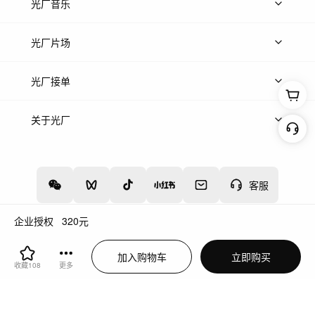
上传图片
精品图片
光厂音乐
热门音乐
免费音效
热门歌单
立即入驻
光厂片场
上传案例
AI找镜头
片场榜单
精选案例
光厂接单
上架服务
热门服务
创作人
关于光厂
关于我们
诚聘英才
帮助中心
权责声明
客服
企业授权
320
元
增值电信业务经营许可证：川B2-20160192
蜀ICP备12020238号-4
加入购物车
立即购买
川公网安备51019002000262
违法和不良信息举报中心
收藏
108
更多