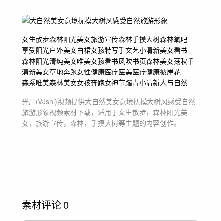
女生散步
森林阳光美女
旅游宣传
森林
手摸大树
森林氧吧
享受阳光
户外美女
白裙女孩
特写手
文艺小清新美女看书
森林阳光
清纯美女
唯美女孩看书
风吹书页
森林美女
荡秋千
清新美女草地奔跑
女性健康
医疗医美
医疗健康
彼岸花
森系唯美森林
美女女孩奔跑
女神节
踏青
小清新
人与自然
光厂(VJshi)视频提供
大自然美女意境抚摸大树风感受自然
旅游形象
视频素材
下载，适用于
女生散步，森林阳光美
女，旅游宣传，森林，手摸大树等主题
的内容创作。
素材评论
0