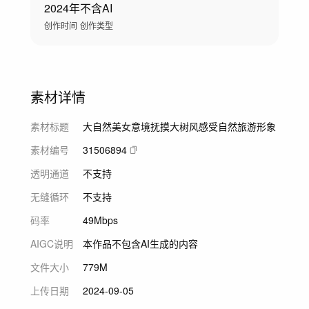
2024年
不含AI
创作时间
创作类型
素材详情
素材标题
大自然美女意境抚摸大树风感受自然旅游形象
素材编号
31506894
透明通道
不支持
无缝循环
不支持
码率
49Mbps
AIGC说明
本作品不包含AI生成的内容
文件大小
779M
上传日期
2024-09-05