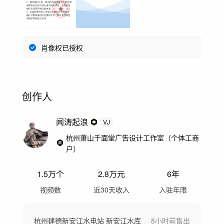
肖像权已授权
创作人
闻涛起浪
VJ
杭州萧山千面堂广告设计工作室（个体工商
户）
1.5万
个
2.8万
元
6年
视频数
近30天收入
入驻年限
杭州建德新安江水电站 新安江水库
8小时前
售出