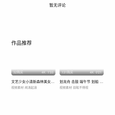
暂无评论
作品推荐
32购买
4
K
1'33
131购买
4
K
0'21
文艺少女小清新森林美女旅游宣传感受自然
划龙舟 击鼓 端午节 划船 热烈 龙船
视频素材
闻涛起浪
视频素材
目眩不得视