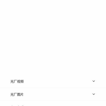
光厂视频
上传视频
精品视频
精选专辑
免费素材
光厂图片