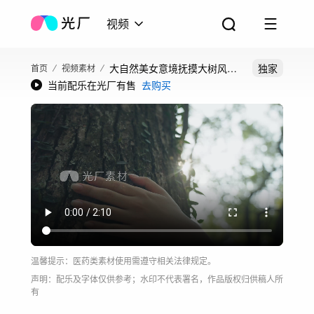
视频
大自然美女意境抚摸大树风感
独家
首页
视频素材
当前配乐在光厂有售
去购买
受自然旅游形象
温馨提示：医药类素材使用需遵守相关法律规定。
声明：配乐及字体仅供参考；水印不代表署名，作品版权归供稿人所
有