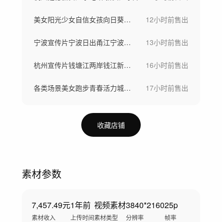
美女阳光少女自信女孩向日葵稻田骑车画画
12小时前
售出
宁波宣传片宁波日出甬江宁波舟山港东钱湖
13小时前
售出
杭州宣传片钱塘江两岸钱江新城航拍杭州云海
16小时前
售出
各类场景美女跑步青春活力城市运动宣传晨跑
17小时前
售出
收藏店铺
素材参数
7,457.49元
1年前
视频素材
3840*2160
25p
素材收入
上传时间
素材类型
分辨率
帧率