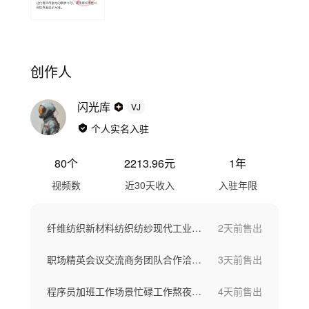
创作人
闪光库
VJ
个人实名入驻
80
个
2213.96
元
1年
视频数
近30天收入
入驻年限
纤维纺织新材料纺织纺纱现代工业车间工厂
2天前
售出
职场精英会议交流商务团队合作洽谈团队欢呼
3天前
售出
程序员加班工作场景忙碌工作熬夜写代码
4天前
售出