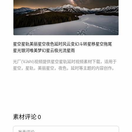
星空
星轨
美丽星空
夜色
延时
风云变幻
斗转星移
星空拖尾
星光
银河
唯美梦幻
星云
极光
流星雨
光厂(VJshi)视频提供
星空星轨延时
视频素材
下载，适用于
星空，星轨，美丽星空，夜色，延时等主题
的内容创作。
素材评论
0