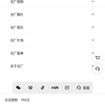
光厂视频
上传视频
精品视频
精选专辑
免费素材
光厂图片
上传图片
精品图片
光厂音乐
热门音乐
免费音效
热门歌单
立即入驻
光厂片场
上传案例
AI找镜头
片场榜单
精选案例
光厂接单
上架服务
热门服务
创作人
关于光厂
关于我们
诚聘英才
帮助中心
权责声明
客服
企业授权
152
元