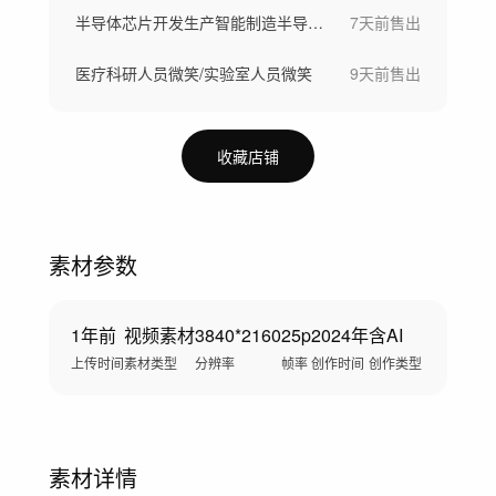
半导体芯片开发生产智能制造半导体晶圆制造
7天前
售出
医疗科研人员微笑/实验室人员微笑
9天前
售出
收藏店铺
素材参数
1年前
视频素材
3840*2160
25p
2024年
含AI
上传时间
素材类型
分辨率
帧率
创作时间
创作类型
素材详情