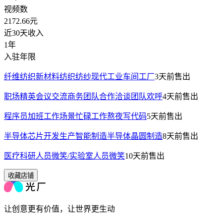
视频数
2172.66
元
近30天收入
1年
入驻年限
纤维纺织新材料纺织纺纱现代工业车间工厂
3天前
售出
职场精英会议交流商务团队合作洽谈团队欢呼
4天前
售出
程序员加班工作场景忙碌工作熬夜写代码
5天前
售出
半导体芯片开发生产智能制造半导体晶圆制造
8天前
售出
医疗科研人员微笑/实验室人员微笑
10天前
售出
收藏店铺
让创意更有价值，让世界更生动