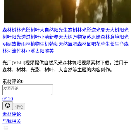
森林
树林
光影
树叶
大自然
阳光
生态
树林光影
逆光
夏天
大树
阳光
树叶
阳光透过树叶
小清新
参天大树
万物复苏
原始森林
意境
阳光
明媚
热带雨林
植物
生机勃勃
天然氧吧
森林氧吧
花草生长
生命
森
林河流
竹林小溪
太阳
唯美
光厂(VJshi)视频提供
自然风光森林氧吧
视频素材
下载，适用于
森林，树林，光影，树叶，大自然等主题
的内容创作。
素材评论
0
0
/
120
评论
素材评论
与我相关