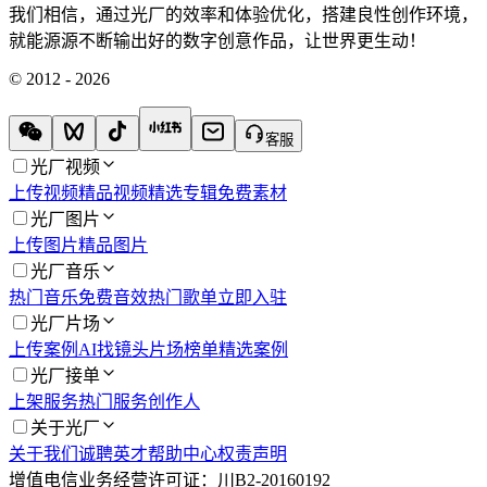
我们相信，通过光厂的效率和体验优化，搭建良性创作环境，
就能源源不断输出好的数字创意作品，让世界更生动！
© 2012 - 2026
客服
光厂视频
上传视频
精品视频
精选专辑
免费素材
光厂图片
上传图片
精品图片
光厂音乐
热门音乐
免费音效
热门歌单
立即入驻
光厂片场
上传案例
AI找镜头
片场榜单
精选案例
光厂接单
上架服务
热门服务
创作人
关于光厂
关于我们
诚聘英才
帮助中心
权责声明
增值电信业务经营许可证：川B2-20160192