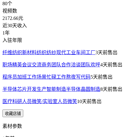
80
个
视频数
2172.66
元
近30天收入
1年
入驻年限
纤维纺织新材料纺织纺纱现代工业车间工厂
3天前
售出
职场精英会议交流商务团队合作洽谈团队欢呼
4天前
售出
程序员加班工作场景忙碌工作熬夜写代码
5天前
售出
半导体芯片开发生产智能制造半导体晶圆制造
8天前
售出
医疗科研人员微笑/实验室人员微笑
10天前
售出
收藏店铺
素材参数