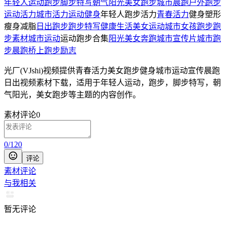
年轻人运动
跑步
脚步特写
朝气阳光
美女跑步
城市晨跑
户外跑步
运动
活力
城市活力
运动健身
年轻人跑步活力
青春活力
健身塑形
瘦身减脂
日出跑步
跑步特写
健康生活
美女运动
城市女孩跑步
跑
步素材
城市运动
运动跑步合集
阳光美女
奔跑
城市宣传片
城市跑
步
晨跑
桥上跑步
励志
光厂(VJshi)视频提供
青春活力美女跑步健身城市运动宣传晨跑
日出
视频素材
下载，适用于
年轻人运动，跑步，脚步特写，朝
气阳光，美女跑步等主题
的内容创作。
素材评论
0
0
/
120
评论
素材评论
与我相关
暂无评论