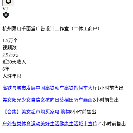
VJ
杭州萧山千面堂广告设计工作室（个体工商户）
1.5万
个
视频数
2.9万
元
近30天收入
6年
入驻年限
高铁与城市发展中国高铁动车高铁站候车大厅
1小时前
售出
美女阳光少女自信女孩向日葵稻田骑车画画
2小时前
售出
【合集】美女超市购买家电 购物
8小时前
售出
户外各类体育运动美好生活健康生活城市宣传
21小时前
售出