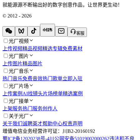
就能源源不断输出好的数字创意作品，让世界更生动！
© 2012 - 2026
客服
光厂视频
上传视频
精品视频
精选专辑
免费素材
光厂图片
上传图片
精品图片
光厂音乐
热门音乐
免费音效
热门歌单
立即入驻
光厂片场
上传案例
AI找镜头
片场榜单
精选案例
光厂接单
上架服务
热门服务
创作人
关于光厂
关于我们
诚聘英才
帮助中心
权责声明
增值电信业务经营许可证：川B2-20160192
蜀ICP备12020238号-4
川公网安备51019002000262
违法和不良