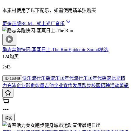
本素材使用了以下配乐，如需使用请单独购买
更多正版BGM，就上光厂音乐
励志奔跑快闪-蒸蒸日上-The Run
Epidemic Sound精选
124购买
2:43
快乐
流行乐
摇滚乐
10年代流行乐
10年代摇滚
此举
精
ID:
16849
力充沛
企业形象
能量
吉他
企业宣传
发展
跑步
校园招聘
活动剪辑
购买