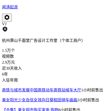
闻涛起浪
VJ
杭州萧山千面堂广告设计工作室（个体工商户）
1.5万
个
视频数
2.9万
元
近30天收入
6年
入驻年限
高铁与城市发展中国高铁动车高铁站候车大厅
1小时前
售出
美女阳光少女自信女孩向日葵稻田骑车画画
2小时前
售出
【合集】美女超市购买家电 购物
8小时前
售出