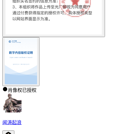
肖像权已授权
闻涛起浪