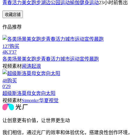
青春活力美女跑步湖边公园运动瑜伽健身运动
23小时前
售出
收藏店铺
作品推荐
127购买
4
K
3'37
各类场景美女跑步青春活力城市运动宣传晨跑
视频素材
闻涛起浪
48购买
0'29
超级斯洛莫母女奔向太阳
视频素材
Simonkr/华夏视觉
让创意更有价值，让世界更生动
我们相信，通过光厂的效率和体验优化，搭建良性创作环境，