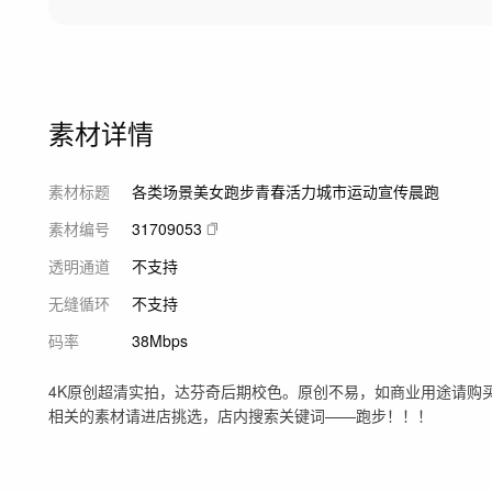
素材详情
素材标题
各类场景美女跑步青春活力城市运动宣传晨跑
素材编号
31709053
透明通道
不支持
无缝循环
不支持
码率
38Mbps
4K原创超清实拍，达芬奇后期校色。原创不易，如商业用途请购买
相关的素材请进店挑选，店内搜索关键词——跑步！！！