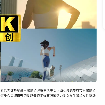
青春活力
健身塑形
日出跑步
健康生活
美女运动
女孩跑步
城市日出跑步
写
健身合集
城市奔跑
多场景跑步
体育强国
活力少女
女生跑步
女性运动