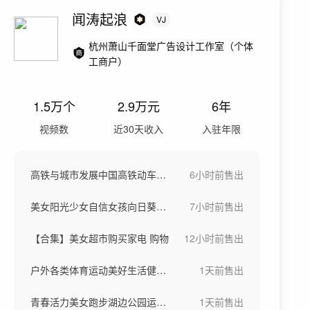
闻涛起浪
VJ
杭州萧山千面堂广告设计工作室（个体
工商户）
1.5万
个
2.9万
元
6年
视频数
近30天收入
入驻年限
高铁与城市发展中国高铁动车高铁站候车大厅
6小时前
售出
美女阳光少女自信女孩向日葵稻田骑车画画
7小时前
售出
【合集】美女超市购买家电 购物
12小时前
售出
户外各类体育运动美好生活健康生活城市宣传
1天前
售出
青春活力美女跑步湖边公园运动瑜伽健身运动
1天前
售出