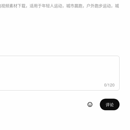
跑
视频素材
下载，适用于
年轻人运动，城市晨跑，户外跑步运动，城
0
/
120
评论