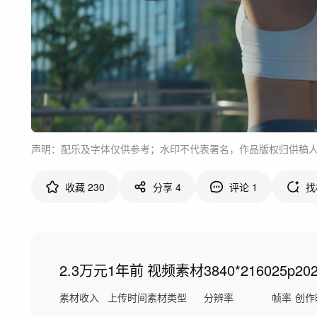
声明：配乐及字体仅供参考；水印不代表署名，作品版权归供稿
收藏
230
分享
4
评论
1
找
2.3万元
1年前
视频素材
3840*2160
25p
20
素材收入
上传时间
素材类型
分辨率
帧率
创作