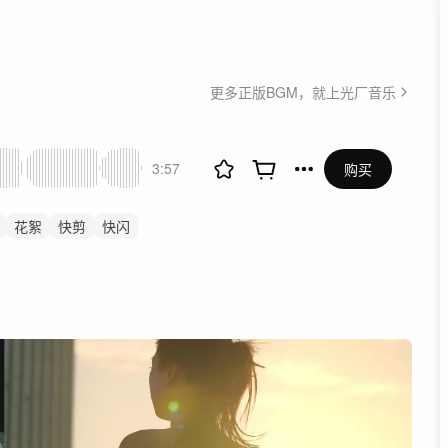
更多正版BGM，就上光厂音乐
3:57
购买
花絮
快剪
快闪
业
活动剪辑
科技
发布会
年轻时尚城市旅游
展会