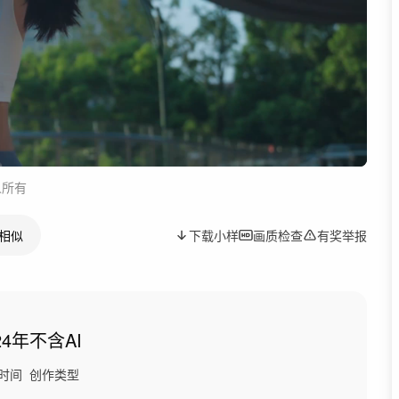
人所有
相似
下载小样
画质检查
有奖举报
24年
不含AI
时间
创作类型