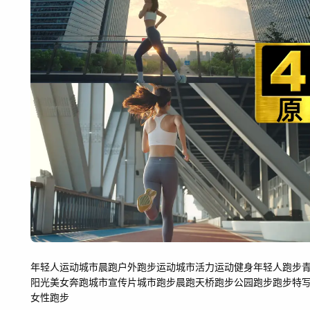
年轻人运动
城市晨跑
户外跑步运动
城市活力
运动健身
年轻人跑步
阳光美女
奔跑
城市宣传片
城市跑步
晨跑
天桥跑步
公园跑步
跑步特
女性跑步