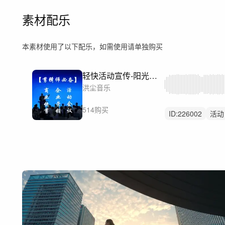
素材配乐
本素材使用了以下配乐，如需使用请单独购买
轻快活动宣传-阳光自信（2分钟、1分钟、30s）（剪辑师必备）
洪尘音乐
514购买
ID:
226002
活动
会议
商务
企
mg动画
宣传片
商业活动花絮快剪